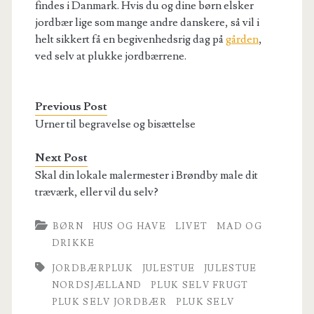
findes i Danmark. Hvis du og dine børn elsker
jordbær lige som mange andre danskere, så vil i
helt sikkert få en begivenhedsrig dag på
gården
,
ved selv at plukke jordbærrene.
Previous Post
Urner til begravelse og bisættelse
Next Post
Skal din lokale malermester i Brøndby male dit
træværk, eller vil du selv?
BØRN
HUS OG HAVE
LIVET
MAD OG
DRIKKE
JORDBÆRPLUK
JULESTUE
JULESTUE
NORDSJÆLLAND
PLUK SELV FRUGT
PLUK SELV JORDBÆR
PLUK SELV