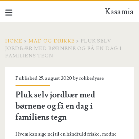
Kasamia
HOME
>
MAD OG DRIKKE
>
PLUK SELV
JORDBÆR MED BØRNENE OG FÅ EN DAG I
FAMILIENS TEGN
Published 25. august 2020 by
rokkedysse
Pluk selv jordbær med
børnene og få en dag i
familiens tegn
Hvem kan sige nej til en håndfuld friske, modne