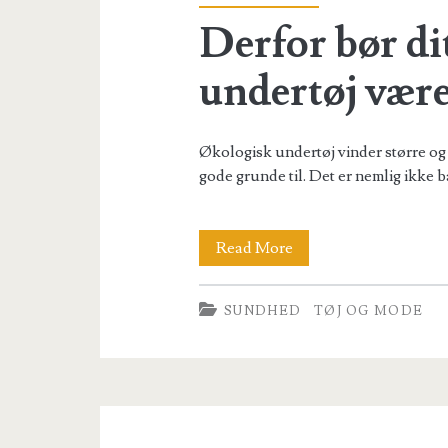
Derfor bør di
undertøj vær
Økologisk undertøj vinder større og 
gode grunde til. Det er nemlig ikke b
Derfor
Read More
bør
SUNDHED
TØJ OG MODE
dit
næste
sæt
undertøj