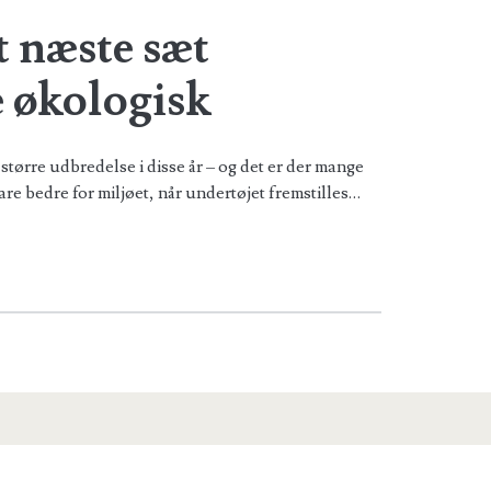
t næste sæt
e økologisk
større udbredelse i disse år – og det er der mange
are bedre for miljøet, når undertøjet fremstilles…