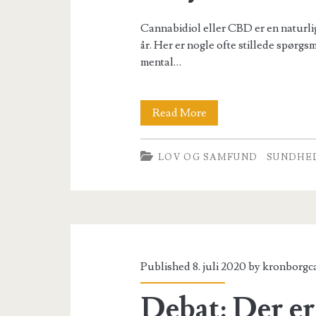
Cannabidiol eller CBD er en naturlig
år. Her er nogle ofte stillede spørg
mental…
Hvad
Read More
er
LOV OG SAMFUND
SUNDHE
CBD,
og
er
det
lovligt
Published 8. juli 2020 by
kronborgc
at
Debat: Der er
benytte