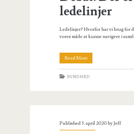
ledelinjer
Ledelinjer? Hvorfor har vi brug for d
vores måde at kunne navigere i samfu
Debat:
Read More
Der
SUNDHED
er
brug
for
flere
ledelinjer
Published 5. april 2020 by
Jeff