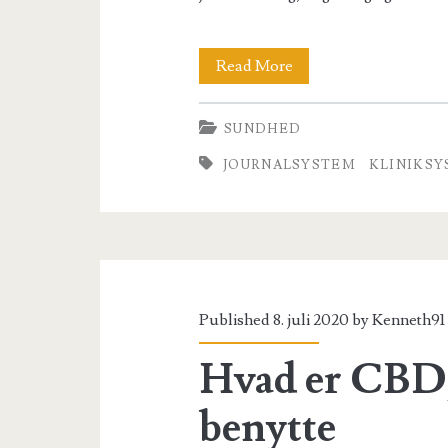
Supbine
Read More
som
SUNDHED
kliniksystem
JOURNALSYSTEM
KLINIKS
Published 8. juli 2020 by
Kenneth91
Hvad er CBD, 
benytte