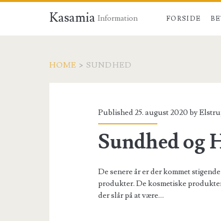
Kasamia
Information
FORSIDE
BE
HOME
>
SUNDHED
Kategori:
<span>Sundhed</s
Published 25. august 2020 by
Elstru
Sundhed og H
De senere år er der kommet stigende
produkter. De kosmetiske produkter 
der slår på at være…