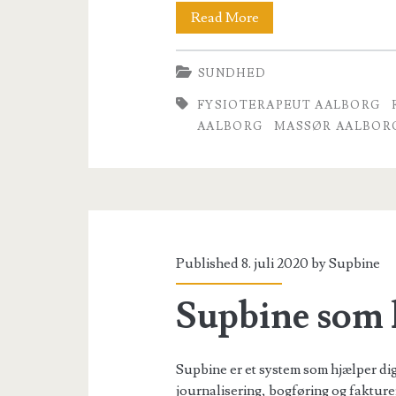
Sundhed
Read More
og
SUNDHED
Helse
FYSIOTERAPEUT AALBORG
2020
AALBORG
MASSØR AALBOR
Published 8. juli 2020 by
Supbine
Supbine som 
Supbine er et system som hjælper dig 
journalisering, bogføring og fakture