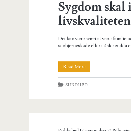
Sygdom skal 
livskvaliteten
Det kan være svært at være familieme
senhjerneskade eller måske endda e
Sygdom
Read More
skal
SUNDHED
ikke
ødelægge
livskvaliteten!
Published 12. september 2019 by
emi