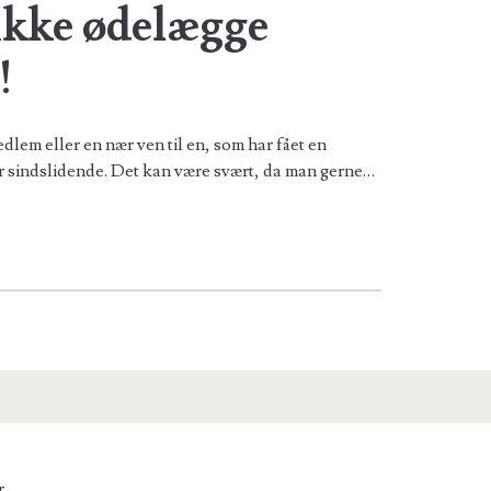
ikke ødelægge
!
dlem eller en nær ven til en, som har fået en
r sindslidende. Det kan være svært, da man gerne…
r