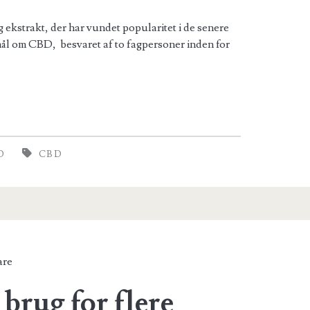
 ekstrakt, der har vundet popularitet i de senere
smål om CBD, besvaret af to fagpersoner inden for
D
CBD
are
 brug for flere