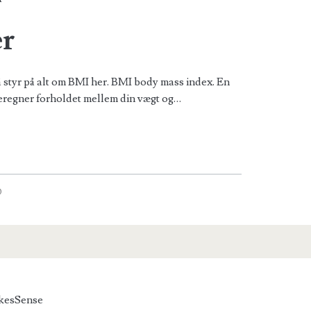
r
styr på alt om BMI her. BMI body mass index. En
regner forholdet mellem din vægt og…
D
kesSense