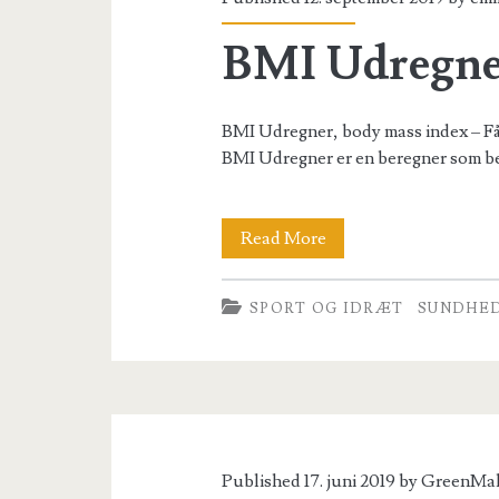
BMI Udregne
BMI Udregner, body mass index – Få 
BMI Udregner er en beregner som be
BMI
Read More
Udregner
SPORT OG IDRÆT
SUNDHE
Published 17. juni 2019 by
GreenMa