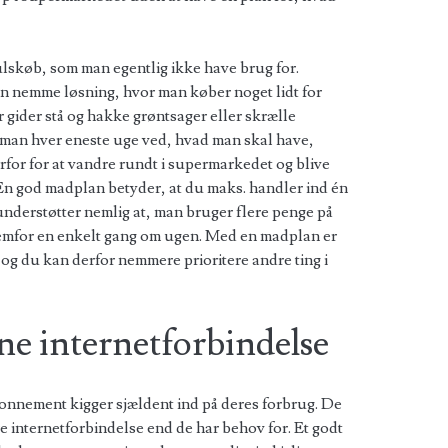
ulskøb, som man egentlig ikke have brug for.
den nemme løsning, hvor man køber noget lidt for
r gider stå og hakke grøntsager eller skrælle
 man hver eneste uge ved, hvad man skal have,
erfor for at vandre rundt i supermarkedet og blive
 En god madplan betyder, at du maks. handler ind én
nderstøtter nemlig at, man bruger flere penge på
remfor en enkelt gang om ugen. Med en madplan er
 og du kan derfor nemmere prioritere andre ting i
ne internetforbindelse
onnement kigger sjældent ind på deres forbrug. De
e internetforbindelse end de har behov for. Et godt