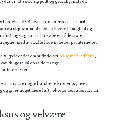
er er, at sætte sig godt og grundigt ind i dit
bindelse til? Benytter du internettet til små
kan du slippe afsted med en lavere hastighed og
ltså ingen grund til at købe et af de store
 regner med at skulle læse nyheder på internettet.
elv, gælder det om at finde det
billigste bredbånd
,
 kan du gøre på en af de mange
på internettet.
e til at spare nogle hundrede kroner på, hver
ng og giver noget mere luft i økonomien uden at man
uksus og velvære