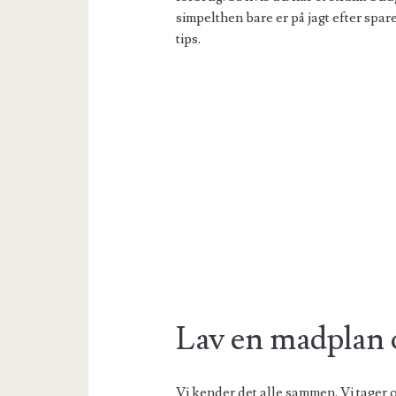
simpelthen bare er på jagt efter spare 
tips.
Lav en madplan o
Vi kender det alle sammen. Vi tager 