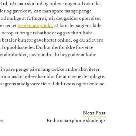
ård, når man skal ud og opleve noget ud over det
der og gavekort, kan man spare mange penge.
d mulige at få fingre i, når det gælder oplevelser
te med et
weekendophold
, så kan det sagtens lade
d netop at bruge rabatkoder og gavekort købt
 betaler kun for gavekortet online, og du aflevere
il opholdsstedet. Du bør derfor ikke forvente
eekendopholdet, medmindre du begynder at købe
 spare penge på en lang række andre aktiviteter.
ronomiske oplevelser blot for at nævne de oplagte.
agtens stadig være tid til lidt luksus og forkælelse.
Next Post
et
Er din smartphone skadelig?