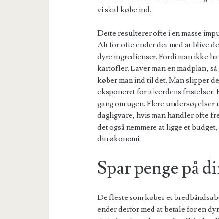
vi skal købe ind.
Dette resulterer ofte i en masse imp
Alt for ofte ender det med at blive 
dyre ingredienser. Fordi man ikke ha
kartofler. Laver man en madplan, så
køber man ind til det. Man slipper d
eksponeret for alverdens fristelser.
gang om ugen. Flere undersøgelser u
dagligvare, hvis man handler ofte f
det også nemmere at ligge et budget,
din økonomi.
Spar penge på di
De fleste som køber et bredbåndsab
ender derfor med at betale for en dyr