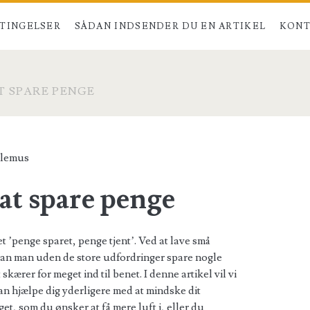
TINGELSER
SÅDAN INDSENDER DU EN ARTIKEL
KONT
AT SPARE PENGE
llemus
l at spare penge
t ’penge sparet, penge tjent’. Ved at lave små
Kan man uden de store udfordringer spare nogle
kærer for meget ind til benet. I denne artikel vil vi
n hjælpe dig yderligere med at mindske dit
get, som du ønsker at få mere luft i, eller du