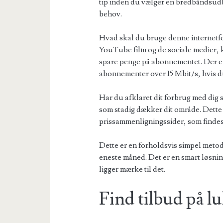
tip inden du vælger en bredbåndsudbyd
behov.
Hvad skal du bruge denne internetfor
YouTube film og de sociale medier, 
spare penge på abonnementet. Der er a
abonnementer over 15 Mbit/s, hvis du
Har du afklaret dit forbrug med dig s
som stadig dækker dit område. Dette
prissammenligningssider, som findes 
Dette er en forholdsvis simpel metod
eneste måned. Det er en smart løsni
ligger mærke til det.
Find tilbud på l