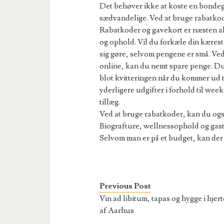
Det behøver ikke at koste en bondeg
sædvandelige. Ved at bruge rabatko
Rabatkoder og gavekort er næsten alti
og ophold. Vil du forkæle din kæres
sig gøre, selvom pengene er små. Ve
online, kan du nemt spare penge. Du
blot kvitteringen når du kommer ud t
yderligere udgifter i forhold til w
tillæg.
Ved at bruge rabatkoder, kan du også
Biografture, wellnessophold og gast
Selvom man er på et budget, kan der s
Previous Post
Vin ad libitum, tapas og hygge i hjert
af Aarhus