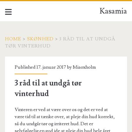
Kasamia
HOME
>
SKØNHED
>
3 RÅD TIL AT UNDGÅ
TØR VINTERHUD
Published 17. januar 2017 by
Miaoxholm
3 råd til at undgå tør
vinterhud
Vinteren er ved at være over os og det er ved at
være tid til at tænke over, at pleje din hud korrekt,
så du undgår tør og irriteret hud. Det er
selvfølgelig en god ide at pleje din hud hele året