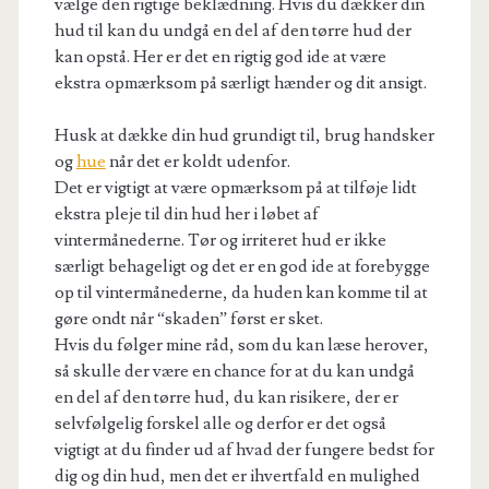
vælge den rigtige beklædning. Hvis du dækker din
hud til kan du undgå en del af den tørre hud der
kan opstå. Her er det en rigtig god ide at være
ekstra opmærksom på særligt hænder og dit ansigt.
Husk at dække din hud grundigt til, brug handsker
og
hue
når det er koldt udenfor.
Det er vigtigt at være opmærksom på at tilføje lidt
ekstra pleje til din hud her i løbet af
vintermånederne. Tør og irriteret hud er ikke
særligt behageligt og det er en god ide at forebygge
op til vintermånederne, da huden kan komme til at
gøre ondt når “skaden” først er sket.
Hvis du følger mine råd, som du kan læse herover,
så skulle der være en chance for at du kan undgå
en del af den tørre hud, du kan risikere, der er
selvfølgelig forskel alle og derfor er det også
vigtigt at du finder ud af hvad der fungere bedst for
dig og din hud, men det er ihvertfald en mulighed