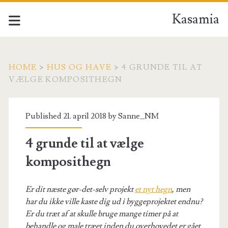
Kasamia
HOME
>
HUS OG HAVE
>
4 GRUNDE TIL AT
VÆLGE KOMPOSITHEGN
Published 21. april 2018 by
Sanne_NM
4 grunde til at vælge
komposithegn
Er dit næste gør-det-selv projekt
et nyt hegn
, men
har du ikke ville kaste dig ud i byggeprojektet endnu?
Er du træt af at skulle bruge mange timer på at
behandle og male træet inden du overhovedet er gået