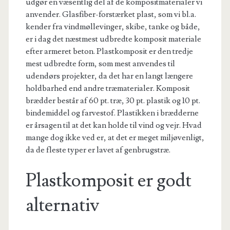
udgør en væsentlig del af de kompositmaterialer vi
anvender. Glasfiber-forstærket plast, som vi bl.a.
kender fra vindmøllevinger, skibe, tanke og både,
er i dag det næstmest udbredte komposit materiale
efter armeret beton. Plastkomposit er den tredje
mest udbredte form, som mest anvendes til
udendørs projekter, da det har en langt længere
holdbarhed end andre træmaterialer. Komposit
brædder består af 60 pt. træ, 30 pt. plastik og 10 pt.
bindemiddel og farvestof. Plastikken i brædderne
er årsagen til at det kan holde til vind og vejr. Hvad
mange dog ikke ved er, at det er meget miljøvenligt,
da de fleste typer er lavet af genbrugstræ.
Plastkomposit er godt
alternativ