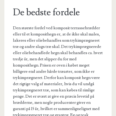
De bedste fordele
Den største fordel ved komposit terrassebrædder
eller til et komposithegn er, at de ikke skal males,
lakeres eller oliebehandles som trykimprægneret
træ og andre slags træ skal. Det trykimprægnerede
eller oliebehandlede hegn skal behandles ca. hvert
tredje år, men det slipper du for med
komposithegn. Prisen er oven i købet meget
billigere end andre hårde træarter, som ikke er
trykimprægneret. Derfor kan komposit hegn være
det rigtige valg af materialer, hvis du vil undgå
trykimprægneret træ, som kan købes til rimlige
penge. Det er svært at give en præcis levetid på
brædderne, men nogle producenter giver en
garanti på 15 år, hvilket er sammenlignelignet med
trykimprægneret træ og grantræ. Eg og teak