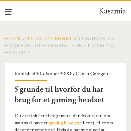
Kasamia
HOME
>
TV OG INTERNET
>
5 GRUNDE TIL
HVORFOR DU HAR BRUG FOR ET GAMING
HEADSET
Published 30. oktober 2018 by
Gamer Garagen
5 grunde til hvorfor du har
brug for et gaming headset
Du er måske et af de gamers, der diskuterer, om
man skal have et
gaming headset
eller ej, eller om
det er pengene værd. Hvis du har svært ved at