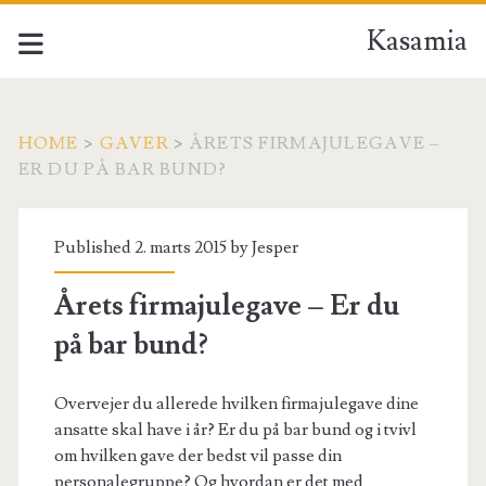
Kasamia
HOME
>
GAVER
>
ÅRETS FIRMAJULEGAVE –
ER DU PÅ BAR BUND?
Published 2. marts 2015 by
Jesper
Årets firmajulegave – Er du
på bar bund?
Overvejer du allerede hvilken firmajulegave dine
ansatte skal have i år? Er du på bar bund og i tvivl
om hvilken gave der bedst vil passe din
personalegruppe? Og hvordan er det med