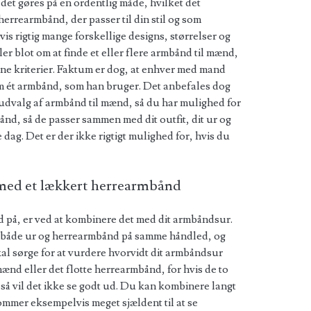
at det gøres på en ordentlig måde, hvilket det
errearmbånd, der passer til din stil og som
vis rigtig mange forskellige designs, størrelser og
er blot om at finde et eller flere armbånd til mænd,
l dine kriterier. Faktum er dog, at enhver med mand
um ét armbånd, som han bruger. Det anbefales dog
e udvalg af armbånd til mænd, så du har mulighed for
ånd, så de passer sammen med dit outfit, dit ur og
dag. Det er der ikke rigtigt mulighed for, hvis du
med et lækkert herrearmbånd
 på, er ved at kombinere det med dit armbåndsur.
ve både ur og herrearmbånd på samme håndled, og
kal sørge for at vurdere hvorvidt dit armbåndsur
nd eller det flotte herrearmbånd, for hvis de to
, så vil det ikke se godt ud. Du kan kombinere langt
ommer eksempelvis meget sjældent til at se