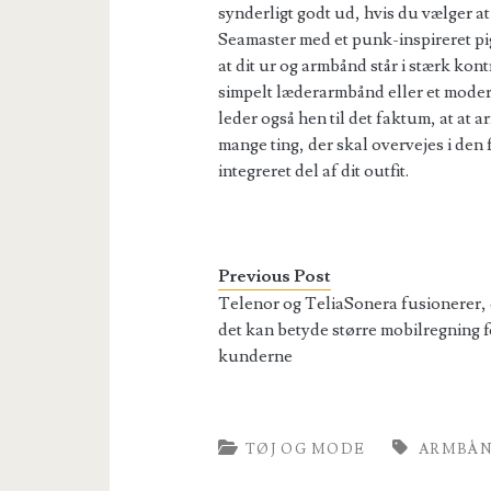
synderligt godt ud, hvis du vælger 
Seamaster med et punk-inspireret pi
at dit ur og armbånd står i stærk kon
simpelt læderarmbånd eller et mode
leder også hen til det faktum, at at 
mange ting, der skal overvejes i den f
integreret del af dit outfit.
Previous Post
Telenor og TeliaSonera fusionerer,
det kan betyde større mobilregning f
kunderne
TØJ OG MODE
ARMBÅ