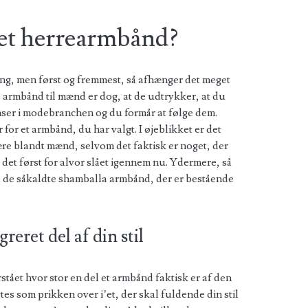
et herrearmbånd?
ng, men først og fremmest, så afhænger det meget
e armbånd til mænd er dog, at de udtrykker, at du
nser i modebranchen og du formår at følge dem.
for et armbånd, du har valgt. I øjeblikket er det
re blandt mænd, selvom det faktisk er noget, der
er det først for alvor slået igennem nu. Ydermere, så
d de såkaldte shamballa armbånd, der er bestående
reret del af din stil
rstået hvor stor en del et armbånd faktisk er af den
es som prikken over i’et, der skal fuldende din stil