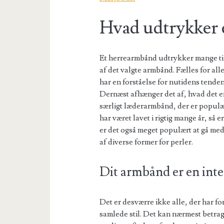
Hvad udtrykker 
Et herrearmbånd udtrykker mange ti
af det valgte armbånd. Fælles for all
har en forståelse for nutidens tende
Dernæst afhænger det af, hvad det er 
særligt læderarmbånd, der er populæ
har været lavet i rigtig mange år, så 
er det også meget populært at gå me
af diverse former for perler.
Dit armbånd er en integ
Det er desværre ikke alle, der har fo
samlede stil. Det kan nærmest betragt