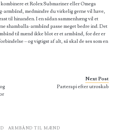
at kombinere et Rolex Submariner eller Omega
g-armbånd, medmindre du virkelig gerne vil have,
trast til hinanden. I en sådan sammenhæng vil et
rne shamballa-armbånd passe meget bedre ind. Det
armbånd til mænd ikke blot er et armbånd, for der er
orbindelse – og vigtigst af alt, så skal de ses som en
Next Post
 og
Parterapi efter utroskab
or
ND
ARMBÅND TIL MÆND