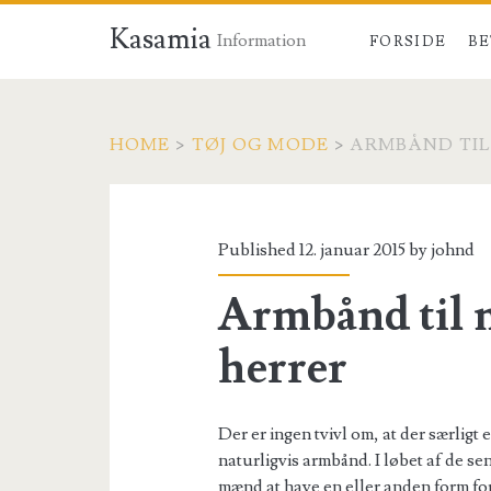
Kasamia
Information
FORSIDE
BE
HOME
>
TØJ OG MODE
>
ARMBÅND TIL
Published 12. januar 2015 by
johnd
Armbånd til 
herrer
Der er ingen tvivl om, at der særligt
naturligvis armbånd. I løbet af de se
mænd at have en eller anden form fo