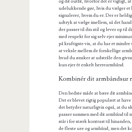
og dit outfit, hvorfor det er vigtigt, 
udelukkende gør, hvis du vælger et h
signalerer, hvem du er. Der er heldig
udtryk at vælge imellem, så det handl
der passer til din stil og lever op ti
med respekt for sig selv ejer minim
på kraftigste vis, at du har et mindr
at veksle mellem de forskellige armb
hvad du ønsker at udstråle den givne 
kun ejer ét enkelt herrearmbånd.
Kombinér dit armbåndsur 
Den bedste måde at bære dit armbånd
Det er blevet rigtig populært at ha
det betyder naturligvis også, at du s
passer sammen med dit armbånd til mæ
står i for stærk kontrast til hinanden
de fleste ure og armbånd, men det k