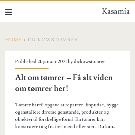
Kasamia
HOME
>
DICKOWSTOMRER
Forfatter:
Published 21. januar 2021 by
dickowstomrer
<span>dickowstomrer<
Alt om tømrer – Få alt viden
om tømrer her!
Tømrer har til opgave at reparere, finpudse, bygge
og installere diverse genstande, produkter og
objekter til forskellige formå. En tømrer kan
konstruere ting fra træ, metal eller sten. Du kan…