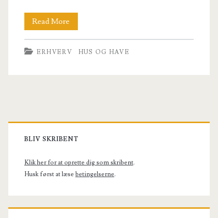
Alt
Read More
om
ERHVERV
HUS OG HAVE
tømrer
–
Få
alt
Primary
viden
Sidebar
BLIV SKRIBENT
om
tømrer
Klik her for at oprette dig som skribent
.
Husk først at læse
betingelserne
.
her!