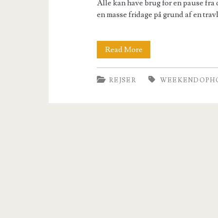
Alle kan have brug for en pause fra d
en masse fridage på grund af en tra
Weekendophold
Read More
i
REJSER
WEEKENDOPH
det
lille
danske
land