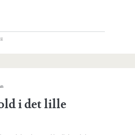
RE
nn
 i det lille