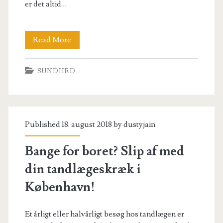
er det altid…
Giv
Read More
smilet
SUNDHED
et
ekstra
løft
Published 18. august 2018 by
dustyjain
–
vælg
Bange for boret? Slip af med
en
din tandlægeskræk i
prisvenlig
København!
tandblegning
Et årligt eller halvårligt besøg hos tandlægen er
i