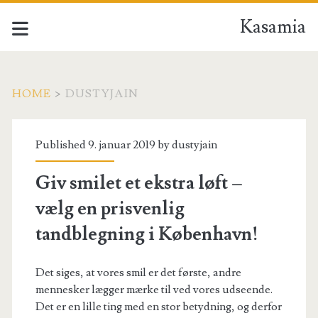
Kasamia
HOME
>
DUSTYJAIN
Forfatter:
Published 9. januar 2019 by
dustyjain
<span>dustyjain</span
Giv smilet et ekstra løft –
vælg en prisvenlig
tandblegning i København!
Det siges, at vores smil er det første, andre
mennesker lægger mærke til ved vores udseende.
Det er en lille ting med en stor betydning, og derfor