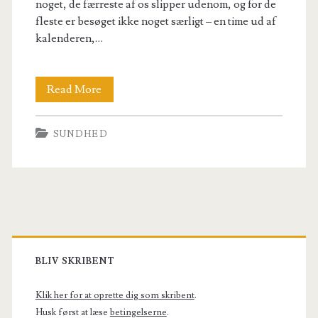
noget, de færreste af os slipper udenom, og for de
København!
fleste er besøget ikke noget særligt – en time ud af
kalenderen,…
Bange
Read More
for
SUNDHED
boret?
Slip
af
med
Primary
din
Sidebar
BLIV SKRIBENT
tandlægeskræk
i
Klik her for at oprette dig som skribent
.
Husk først at læse
betingelserne
.