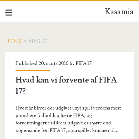
Kasamia
HOME
>
FIFA 17
Forfatter:
Published 20. marts 2016 by
FIFA 17
<span>FIFA
Hvad kan vi forvente af FIFA
17</span>
17?
Hvert år bliver der udgivet i nyt spil i verdens mest
populære fodboldspilserie FIFA, og
forventningerne til årets udgave er større end
nogensinde før. FIFA 17, som spillet kommer til…