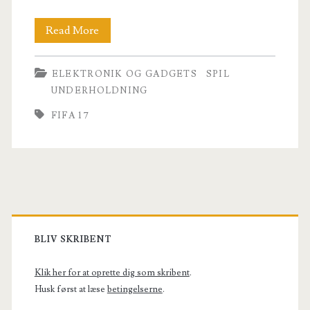
Hvad
Read More
kan
ELEKTRONIK OG GADGETS
SPIL
vi
UNDERHOLDNING
forvente
FIFA 17
af
FIFA
17?
Primary
Sidebar
BLIV SKRIBENT
Klik her for at oprette dig som skribent
.
Husk først at læse
betingelserne
.