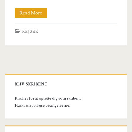
5
Read More
familievenlige
REJSER
destinationer
til
efterårsferien
Primary
Sidebar
BLIV SKRIBENT
Klik her for at oprette dig som skribent
.
Husk først at læse
betingelserne
.