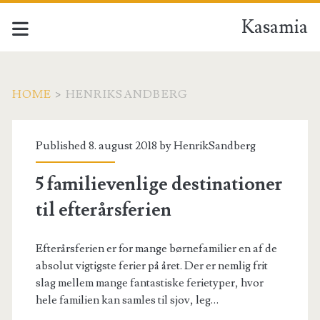
Kasamia
HOME
>
HENRIKSANDBERG
Forfatter:
Published 8. august 2018 by
HenrikSandberg
<span>HenrikSandberg
5 familievenlige destinationer
til efterårsferien
Efterårsferien er for mange børnefamilier en af de
absolut vigtigste ferier på året. Der er nemlig frit
slag mellem mange fantastiske ferietyper, hvor
hele familien kan samles til sjov, leg…