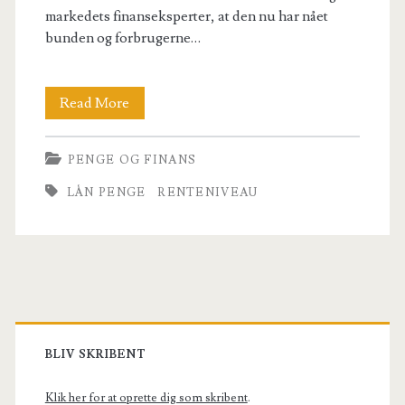
markedets finanseksperter, at den nu har nået
bunden og forbrugerne…
Rekordlave
Read More
renteniveauer
PENGE OG FINANS
i
LÅN PENGE
RENTENIVEAU
Danmark
Primary
Sidebar
BLIV SKRIBENT
Klik her for at oprette dig som skribent
.