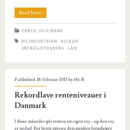
Bilindustrien
Read More
vokser
PENGE OG FINANS
med
BILINDUSTRIEN
BILKØB
topfart
INDREGISTRERING
LÅN
Published 28. februar 2015 by
Hr. B
Rekordlave renteniveauer i
Danmark
I disse måneder går renten sin egen vej – og den vej
er nedad. For hvert niveau den sænkes forudsiger