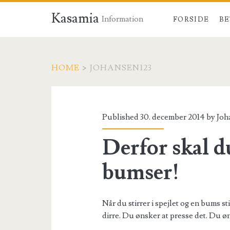
Kasamia
Information
FORSIDE
BE
HOME
>
JOHANSEN123
Forfatter:
<span>Johansen123
Published 30. december 2014 by
Joh
Derfor skal du
bumser!
Når du stirrer i spejlet og en bums st
dirre. Du ønsker at presse det. Du ø