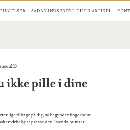
TINGELSER
SÅDAN INDSENDER DU EN ARTIKEL
KONT
</span>
ansen123
 ikke pille i dine
irrer lige tilbage på dig, så begynder fingerne at
nsker virkelig at presse den. Især da bumser…