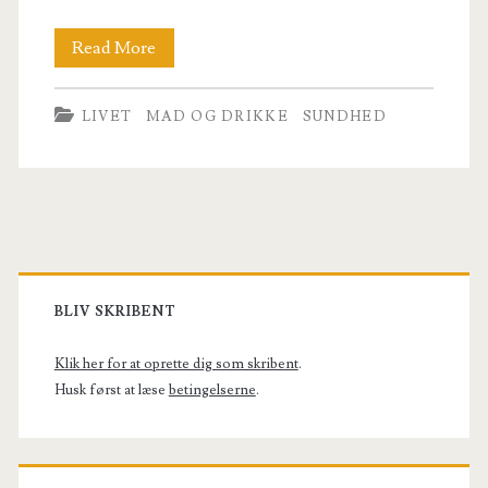
3
Read More
gode
LIVET
MAD OG DRIKKE
SUNDHED
blog
anbefalinger
til
dig
Primary
Sidebar
BLIV SKRIBENT
Klik her for at oprette dig som skribent
.
Husk først at læse
betingelserne
.