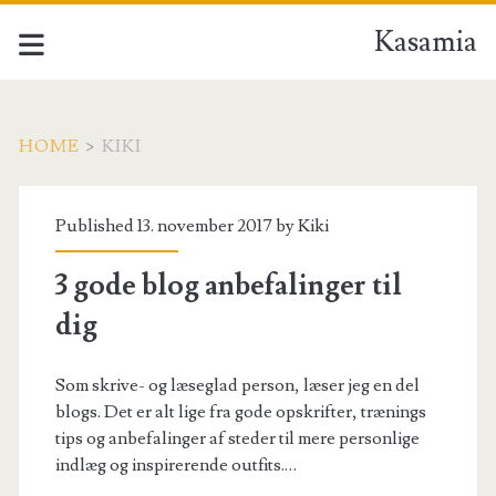
Kasamia
HOME
>
KIKI
Forfatter:
Published 13. november 2017 by
Kiki
<span>Kiki</span>
3 gode blog anbefalinger til
dig
Som skrive- og læseglad person, læser jeg en del
blogs. Det er alt lige fra gode opskrifter, trænings
tips og anbefalinger af steder til mere personlige
indlæg og inspirerende outfits.…