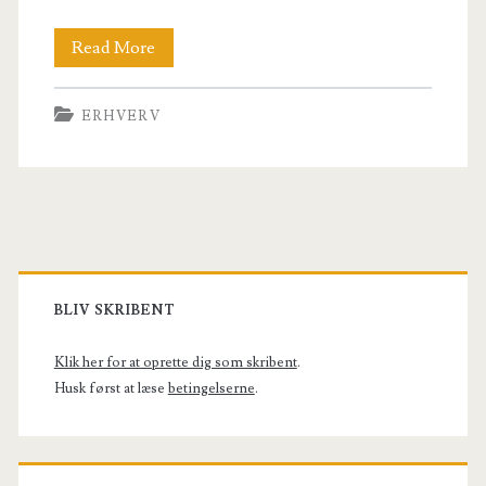
København
Read More
er
ERHVERV
hjemsted
for
de
fedeste
Primary
kontorer
Sidebar
BLIV SKRIBENT
Klik her for at oprette dig som skribent
.
Husk først at læse
betingelserne
.