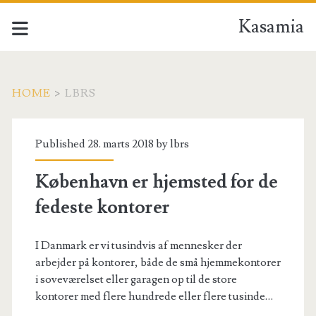
Kasamia
HOME
>
LBRS
Forfatter:
Published 28. marts 2018 by
lbrs
<span>lbrs</span>
København er hjemsted for de
fedeste kontorer
I Danmark er vi tusindvis af mennesker der
arbejder på kontorer, både de små hjemmekontorer
i soveværelset eller garagen op til de store
kontorer med flere hundrede eller flere tusinde…