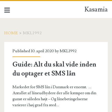
Kasamia
HOME
>
MKL1992
Forfatter:
Published 10. april 2020 by
MKL1992
<span>MKL1992</span
Guide: Alt du skal vide inden
du optager et SMS lån
Markedet for SMS lån i Danmark er enormt. …
Antallet af låneudbydere der alle kæmper om din
gunst er således højt – Og lånebetingelserne
varierer i høj grad fra sted…