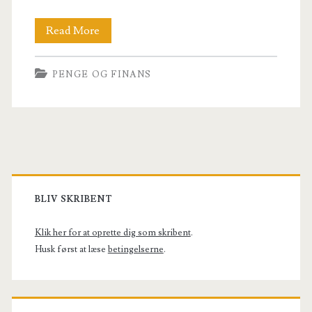
Guide:
Read More
Alt
PENGE OG FINANS
du
skal
vide
inden
Primary
du
Sidebar
BLIV SKRIBENT
optager
et
Klik her for at oprette dig som skribent
.
Husk først at læse
betingelserne
.
SMS
lån