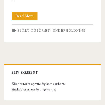
Portræt
Read More
af
SPORT OG IDRÆT
UNDERHOLDNING
den
danske
pokerstjerne
Gus
Primary
Hansen
Sidebar
BLIV SKRIBENT
Klik her for at oprette dig som skribent
.
Husk først at læse
betingelserne
.