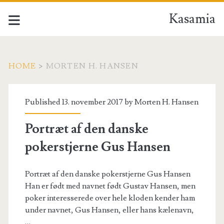
Kasamia
HOME
>
MORTEN H. HANSEN
Forfatter:
Published 13. november 2017 by
Morten H. Hansen
<span>Morten
Portræt af den danske
H.
pokerstjerne Gus Hansen
Hansen</span>
Portræt af den danske pokerstjerne Gus Hansen
Han er født med navnet født Gustav Hansen, men
poker interesserede over hele kloden kender ham
under navnet, Gus Hansen, eller hans kælenavn,
…