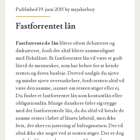
Published 19. juni 2015 by
mrjakieboy
Fastforrentet lån
Fastforrentede lån
bliver oftest debatteret og
diskutteret, fordi det altid bliver sammenlignet
med flekslånet. Et fastforrentet lån vil være et godt
lån til de mennesker, som har behov for at kende
renten og deres husleje. Derved undgår du sjove
og mindre sjove overraskelser, fordi renten altid vil
være den samme, uanset om renten stiger eller ej.
Du finder et fastforrentet lån som kontantlån eller
obligationslån. Mange danskere føler sig trygge
med det fastforrentede lån, da du altid vil betale de
samme renter i løbet af lånets løbetid, men ikke
hvis, der sker en justering af bidragssatsen. Der vil
altså ikke ske noget ved at renten stiger. Der er dog