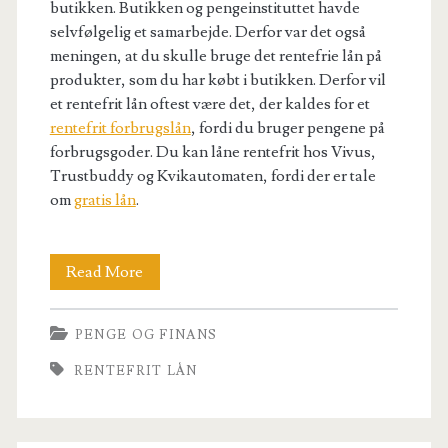
butikken. Butikken og pengeinstituttet havde
selvfølgelig et samarbejde. Derfor var det også
meningen, at du skulle bruge det rentefrie lån på
produkter, som du har købt i butikken. Derfor vil
et rentefrit lån oftest være det, der kaldes for et
rentefrit forbrugslån
, fordi du bruger pengene på
forbrugsgoder. Du kan låne rentefrit hos Vivus,
Trustbuddy og Kvikautomaten, fordi der er tale
om
gratis lån
.
Rentefrit
Read More
lån
PENGE OG FINANS
RENTEFRIT LÅN