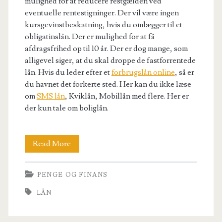
mulighed for at reducere restgælden ved
eventuelle rentestigninger. Der vil være ingen
kursgevinstbeskatning, hvis du omlægger til et
obligatinslån. Der er mulighed for at få
afdragsfrihed op til 10 år. Der er dog mange, som
alligevel siger, at du skal droppe de fastforrentede
lån. Hvis du leder efter et
forbrugslån online
, så er
du havnet det forkerte sted. Her kan du ikke læse
om
SMS lån
, Kviklån, Mobillån med flere. Her er
der kun tale om boliglån.
Fastforrentet
Read More
lån
PENGE OG FINANS
LÅN