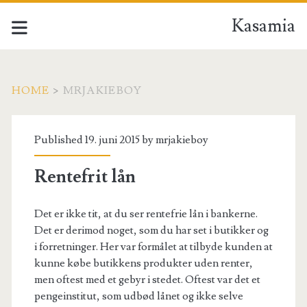
Kasamia
HOME
>
MRJAKIEBOY
Forfatter:
Published 19. juni 2015 by
mrjakieboy
<span>mrjakieboy</spa
Rentefrit lån
Det er ikke tit, at du ser rentefrie lån i bankerne.
Det er derimod noget, som du har set i butikker og
i forretninger. Her var formålet at tilbyde kunden at
kunne købe butikkens produkter uden renter,
men oftest med et gebyr i stedet. Oftest var det et
pengeinstitut, som udbød lånet og ikke selve