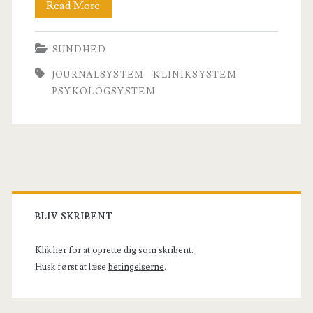
Supbine
Read More
som
SUNDHED
kliniksystem
JOURNALSYSTEM
KLINIKSYSTEM
PSYKOLOGSYSTEM
Primary
Sidebar
BLIV SKRIBENT
Klik her for at oprette dig som skribent
.
Husk først at læse
betingelserne
.