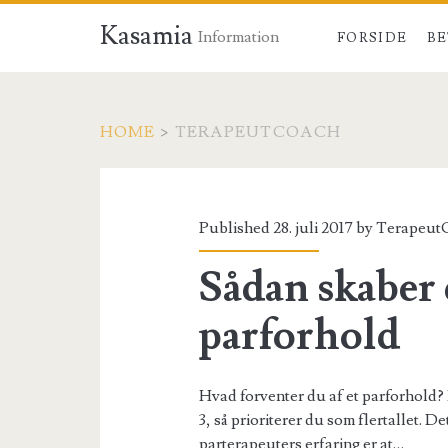
Kasamia
Information
FORSIDE
BE
HOME
>
TERAPEUTCOACH
Forfatter:
<span>TerapeutCo
Published 28. juli 2017 by
Terapeut
Sådan skaber 
parforhold
Hvad forventer du af et parforhold? 
3, så prioriterer du som flertallet. D
parterapeuters erfaring er at…