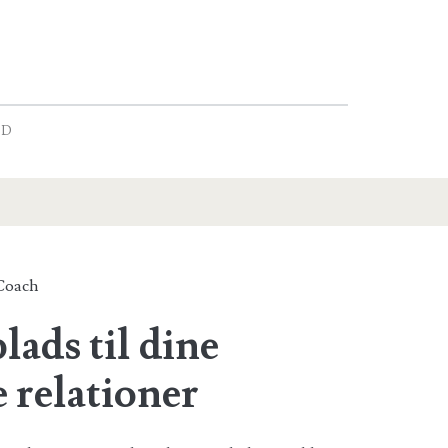
LD
Coach
lads til dine
e relationer