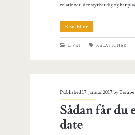
relationer, der styrker dig og har pl
3
Read More
trin
LIVET
RELATIONER
til
gode
relationer
Published 17. januar 2017 by
Terape
Sådan får du
date