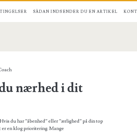
TINGELSER
SÅDAN INDSENDER DU EN ARTIKEL
KONT
ach</span>
Coach
du nærhed i dit
Hvis du har ”åbenhed” eller ”ærlighed” på din top
et er en klog prioritering. Mange