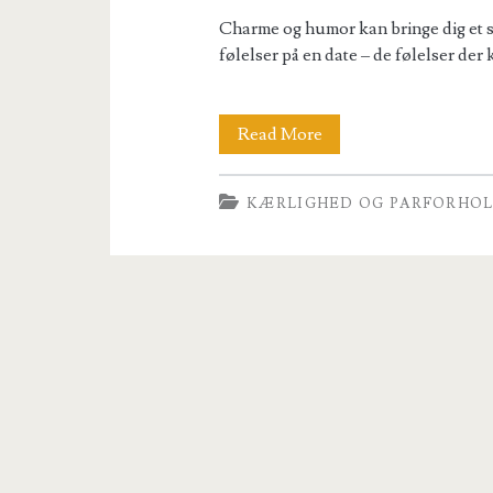
Charme og humor kan bringe dig et s
følelser på en date – de følelser der 
Sådan
Read More
får
KÆRLIGHED OG PARFORHO
du
en
meningsfuld
date