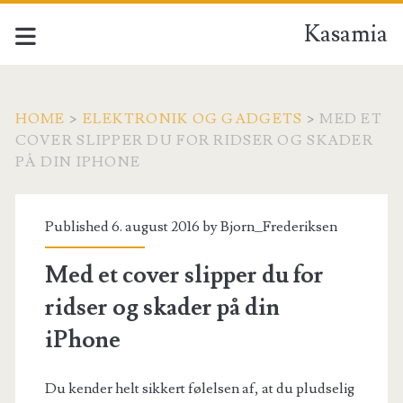
Kasamia
HOME
>
ELEKTRONIK OG GADGETS
>
MED ET
COVER SLIPPER DU FOR RIDSER OG SKADER
PÅ DIN IPHONE
Published 6. august 2016 by
Bjorn_Frederiksen
Med et cover slipper du for
ridser og skader på din
iPhone
Du kender helt sikkert følelsen af, at du pludselig