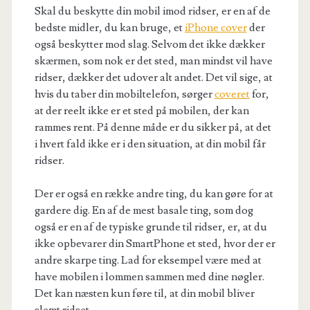
Skal du beskytte din mobil imod ridser, er en af de
bedste midler, du kan bruge, et
iPhone cover
der
også beskytter mod slag. Selvom det ikke dækker
skærmen, som nok er det sted, man mindst vil have
ridser, dækker det udover alt andet. Det vil sige, at
hvis du taber din mobiltelefon, sørger
coveret
for,
at der reelt ikke er et sted på mobilen, der kan
rammes rent. På denne måde er du sikker på, at det
i hvert fald ikke er i den situation, at din mobil får
ridser.
Der er også en række andre ting, du kan gøre for at
gardere dig. En af de mest basale ting, som dog
også er en af de typiske grunde til ridser, er, at du
ikke opbevarer din SmartPhone et sted, hvor der er
andre skarpe ting. Lad for eksempel være med at
have mobilen i lommen sammen med dine nøgler.
Det kan næsten kun føre til, at din mobil bliver