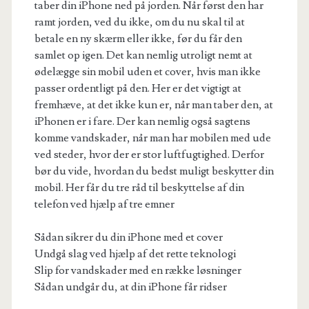
taber din iPhone ned på jorden. Når først den har
ramt jorden, ved du ikke, om du nu skal til at
betale en ny skærm eller ikke, før du får den
samlet op igen. Det kan nemlig utroligt nemt at
ødelægge sin mobil uden et cover, hvis man ikke
passer ordentligt på den. Her er det vigtigt at
fremhæve, at det ikke kun er, når man taber den, at
iPhonen er i fare. Der kan nemlig også sagtens
komme vandskader, når man har mobilen med ude
ved steder, hvor der er stor luftfugtighed. Derfor
bør du vide, hvordan du bedst muligt beskytter din
mobil. Her får du tre råd til beskyttelse af din
telefon ved hjælp af tre emner
Sådan sikrer du din iPhone med et cover
Undgå slag ved hjælp af det rette teknologi
Slip for vandskader med en række løsninger
Sådan undgår du, at din iPhone får ridser