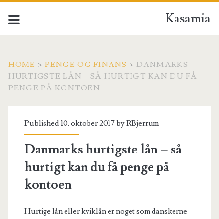
Kasamia
HOME
>
PENGE OG FINANS
>
DANMARKS
HURTIGSTE LÅN – SÅ HURTIGT KAN DU FÅ
PENGE PÅ KONTOEN
Published 10. oktober 2017 by
RBjerrum
Danmarks hurtigste lån – så
hurtigt kan du få penge på
kontoen
Hurtige lån eller kviklån er noget som danskerne