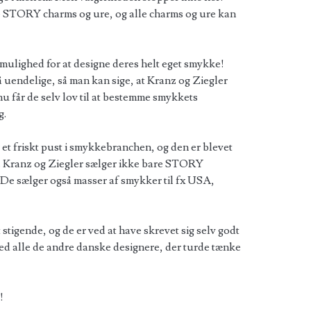
ige STORY charms og ure, og alle charms og ure kan
mulighed for at designe deres helt eget smykke!
uendelige, så man kan sige, at Kranz og Ziegler
nu får de selv lov til at bestemme smykkets
g.
t friskt pust i smykkebranchen, og den er blevet
ne. Kranz og Ziegler sælger ikke bare STORY
De sælger også masser af smykker til fx USA,
 stigende, og de er ved at have skrevet sig selv godt
med alle de andre danske designere, der turde tænke
!