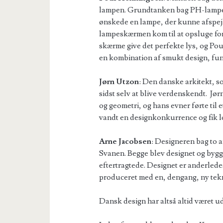
lampen. Grundtanken bag PH-lampen
ønskede en lampe, der kunne afspejl
lampeskærmen kom til at opsluge fo
skærme give det perfekte lys, og P
en kombination af smukt design, fun
Jørn Utzon
: Den danske arkitekt, som
sidst selv at blive verdenskendt. Jø
og geometri, og hans evner førte til e
vandt en designkonkurrence og fik lo
Arne Jacobsen
: Designeren bag to 
Svanen. Begge blev designet og bygget
eftertragtede. Designet er anderledes
produceret med en, dengang, ny tek
Dansk design har altså altid været 