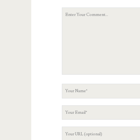
Your
Comment
Your
Name
Your
Email
Your
Website