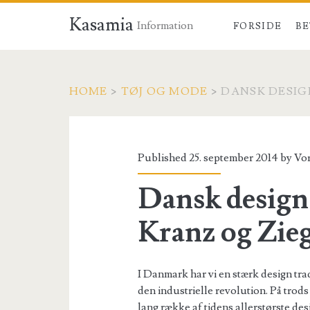
Kasamia
Information
FORSIDE
BE
HOME
>
TØJ OG MODE
>
DANSK DESIG
Published 25. september 2014 by
Vor
Dansk design 
Kranz og Zieg
I Danmark har vi en stærk design tradi
den industrielle revolution. På trods
lang række af tidens allerstørste de