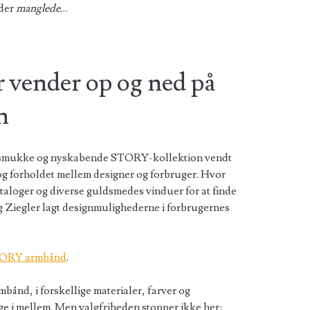
 der
manglede
…
 vender op og ned på
n
 smukke og nyskabende STORY-kollektion vendt
g forholdet mellem designer og forbruger. Hvor
aloger og diverse guldsmedes vinduer for at finde
g Ziegler lagt designmulighederne i forbrugernes
ORY armbånd
.
ånd, i forskellige materialer, farver og
ge i mellem. Men valgfriheden stopper ikke her: