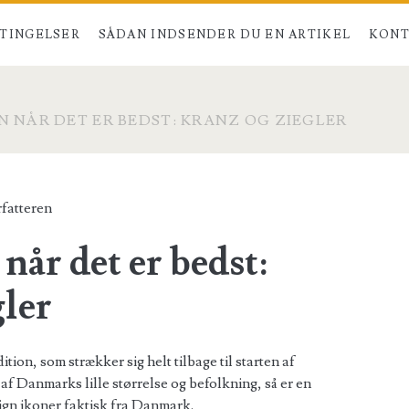
TINGELSER
SÅDAN INDSENDER DU EN ARTIKEL
KONT
N NÅR DET ER BEDST: KRANZ OG ZIEGLER
fatteren
når det er bedst:
ler
tion, som strækker sig helt tilbage til starten af
 af Danmarks lille størrelse og befolkning, så er en
sign ikoner faktisk fra Danmark.