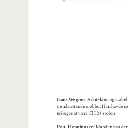
Hans Wegner
: Arkitekten og møbe
trendsættende møbler. Han havde særl
må siges at være CH 24 stolen.
Poul Henningsen
: Manden bag den