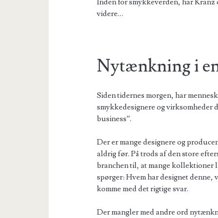
Inden for smykkeverden, har Kranz o
videre…
Nytænkning i en
Siden tidernes morgen, har menneske
smykkedesignere og virksomheder du
business”.
Der er mange designere og producen
aldrig før. På trods af den store eft
branchen til, at mange kollektioner 
spørger: Hvem har designet denne, vi
komme med det rigtige svar.
Der mangler med andre ord nytænknin