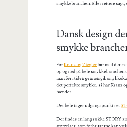
smykkebranchen. Eller rettere sagt,
Dansk design der
smykke branche
For
Kranz og Ziegler
har med deres
op og ned på hele smykkebranchen o
man før i tiden gennemgik smykkekat
det perfekte smykke, så har Kranz o
hænder.
Det hele tager udgangspunkt i et
ST
Der findes en lang række STORY armb
størrelser, som forbrugerne kan væl