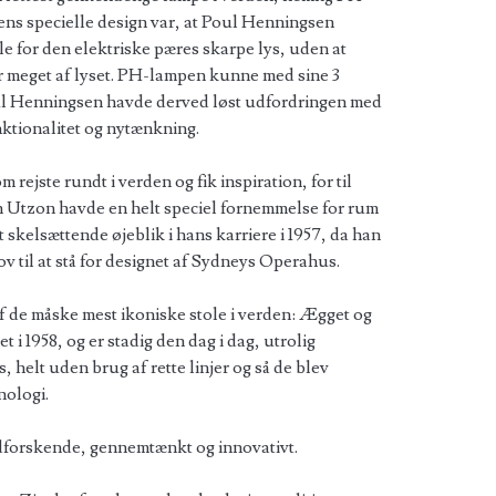
s specielle design var, at Poul Henningsen
e for den elektriske pæres skarpe lys, uden at
r meget af lyset. PH-lampen kunne med sine 3
oul Henningsen havde derved løst udfordringen med
ktionalitet og nytænkning.
 rejste rundt i verden og fik inspiration, for til
rn Utzon havde en helt speciel fornemmelse for rum
t skelsættende øjeblik i hans karriere i 1957, da han
v til at stå for designet af Sydneys Operahus.
af de måske mest ikoniske stole i verden: Ægget og
 i 1958, og er stadig den dag i dag, utrolig
, helt uden brug af rette linjer og så de blev
nologi.
udforskende, gennemtænkt og innovativt.