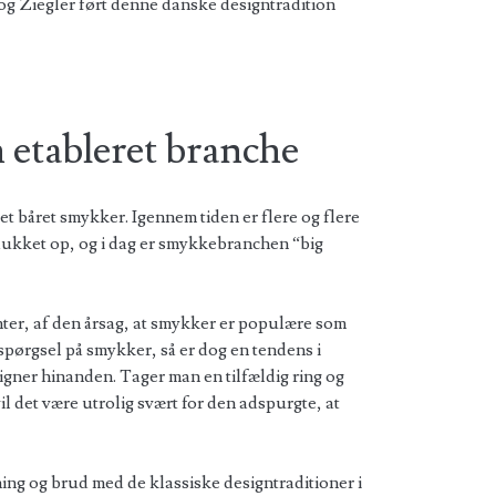
g Ziegler ført denne danske designtradition
 etableret branche
t båret smykker. Igennem tiden er flere og flere
kket op, og i dag er smykkebranchen “big
ter, af den årsag, at smykker er populære som
erspørgsel på smykker, så er dog en tendens i
ligner hinanden. Tager man en tilfældig ring og
l det være utrolig svært for den adspurgte, at
g og brud med de klassiske designtraditioner i