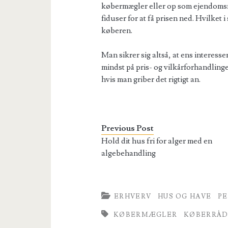
købermægler eller op som ejendomsm
fiduser for at få prisen ned. Hvilket i
køberen.
Man sikrer sig altså, at ens interess
mindst på pris- og vilkårforhandlinge
hvis man griber det rigtigt an.
Previous Post
Hold dit hus fri for alger med en
algebehandling
ERHVERV
HUS OG HAVE
PE
KØBERMÆGLER
KØBERRÅD