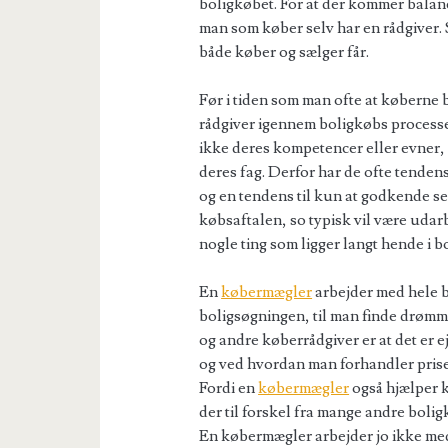
boligkøbet. For at der kommer balance
man som køber selv har en rådgiver.
både køber og sælger får.
Før i tiden som man ofte at køberne
rådgiver igennem boligkøbs processe
ikke deres kompetencer eller evner, f
deres fag. Derfor har de ofte tenden
og en tendens til kun at godkende s
købsaftalen, so typisk vil være udar
nogle ting som ligger langt hende i b
En
købermægler
arbejder med hele b
boligsøgningen, til man finde drømm
og andre køberrådgiver er at det er
og ved hvordan man forhandler prise
Fordi en
købermægler
også hjælper k
der til forskel fra mange andre boli
En købermægler arbejder jo ikke med