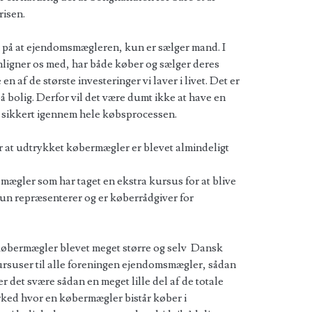
risen.
på at ejendomsmægleren, kun er sælger mand. I
ligner os med, har både køber og sælger deres
n af de største investeringer vi laver i livet. Det er
å bolig. Derfor vil det være dumt ikke at have en
en sikkert igennem hele købsprocessen.
år at udtrykket købermægler er blevet almindeligt
ægler som har taget en ekstra kursus for at blive
 repræsenterer og er køberrådgiver for
f købermægler blevet meget større og selv Dansk
rsuser til alle foreningen ejendomsmægler, sådan
r det svære sådan en meget lille del af de totale
ked hvor en købermægler bistår køber i