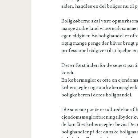
siden, handles en del boliger nu til p
Boligkøberne skal være opmærksom 
mange andre land vi normalt sammen
egen rådgiver. En bolighandel er ofte e
rigtig mange penge der bliver brugt p
professionel rådgiver til at hjælpe 
Det er først inden for de senest par 
kendt.
En købermægler er ofte en ejendomsm
købermægler og som købermægler kun
boligkøberen i deres bolighandel.
I de seneste par år er udbredelse a
ejendomsmæglerforening tilbyder ku
de kan få et købermægler bevis. Det e
bolighandler på det danske boligmar