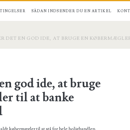
TINGELSER
SÅDAN INDSENDER DU EN ARTIKEL
KONT
ER DET EN GOD IDE, AT BRUGE EN KØBERMÆGLER
en god ide, at bruge
r til at banke
d
aldt købermægler til at stå for hele bolighandlen,