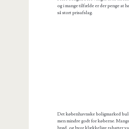
og i mange tilfælde er der penge at
så stort prisafslag.
Det københavnske boligmarked buldre
men mindre godt for køberne. Mange 
brød, og hvor klækkelige rabatter var