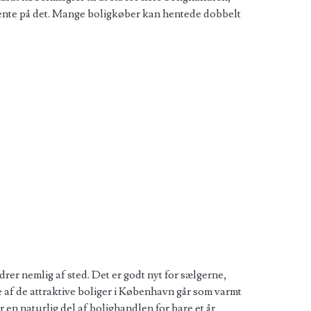
 hente på det. Mange boligkøber kan hentede dobbelt
r nemlig af sted. Det er godt nyt for sælgerne,
af de attraktive boliger i København går som varmt
 en naturlig del af bolighandlen for bare et år