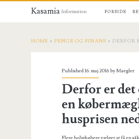
Kasamia
Information
FORSIDE
BE
HOME
>
PENGE OG FINANS
>
DERFOR 
Published 16. maj 2016 by
Maegler
Derfor er det 
en købermægle
husprisen ne
Flere boligkøbere vælger at få en såk