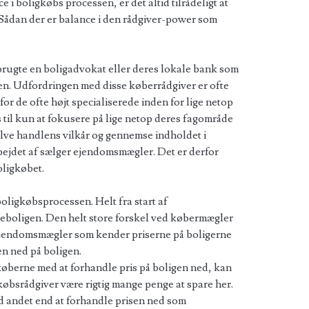
 i boligkøbs processen, er det altid tilrådeligt at
 Sådan der er balance i den rådgiver-power som
 brugte en boligadvokat eller deres lokale bank som
n. Udfordringen med disse køberrådgiver er ofte
or de ofte højt specialiserede inden for lige netop
s til kun at fokusere på lige netop deres fagområde
elve handlens vilkår og gennemse indholdet i
bejdet af sælger ejendomsmægler. Det er derfor
oligkøbet.
oligkøbsprocessen. Helt fra start af
eboligen. Den helt store forskel ved købermægler
 ejendomsmægler som kender priserne på boligerne
n ned på boligen.
øberne med at forhandle pris på boligen ned, kan
gkøbsrådgiver være rigtig mange penge at spare her.
 andet end at forhandle prisen ned som