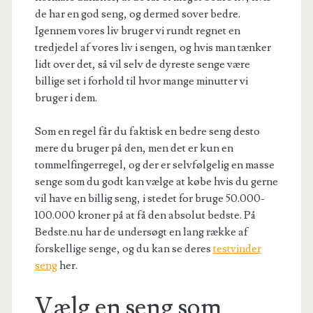
de har en god seng, og dermed sover bedre.
Igennem vores liv bruger vi rundt regnet en
tredjedel af vores liv i sengen, og hvis man tænker
lidt over det, så vil selv de dyreste senge være
billige set i forhold til hvor mange minutter vi
bruger i dem.
Som en regel får du faktisk en bedre seng desto
mere du bruger på den, men det er kun en
tommelfingerregel, og der er selvfølgelig en masse
senge som du godt kan vælge at købe hvis du gerne
vil have en billig seng, i stedet for bruge 50.000-
100.000 kroner på at få den absolut bedste. På
Bedste.nu har de undersøgt en lang række af
forskellige senge, og du kan se deres
testvinder
seng
her.
Vælg en seng som