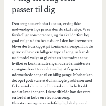
passer til dig
Den seng som er bedst i en test, er dog ikke
nødvendigvis lige præcis den du skal vælge. Vi er
forskellige som personer, og du skal derfor i høj
grad vælge ud fra hvem du er. I den beskrevne test,
bliver der kun kigget på kontinentalsenge. Hvis du
gerne vil have en billigere type af seng, så kan du
med fordel vælge at gå efter en boxmadras seng,
hvilket er kontinentalsengen uden den midterste
springmadras. Her er det muligt at få ganske
udemærkede senge til en billig penge. Modsat kan
det også godt være at du har nogle problemer med
f.eks. vand i benene, eller måske er du helt vild
med at læse i sengen. I dette tilfælde kan det være
en fordel at købe en elevationsseng.
Elevationssengene er selvfølgelig lidt dyre end