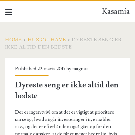
Kasamia
HOME
>
HUS OG HAVE
>
DYRESTE SENG ER
IKKE ALTID DEN BEDSTE
Published 22. marts 2015 by
magnus
Dyreste seng er ikke altid den
bedste
Der er ingen tvivl om at det er vigtigt at prioritere
sin seng, hvad angår investeringer i nye møbler
m.v., og det er efterhånden også gået op for den
normale dansker, at de får et meget bedre liv, hvis