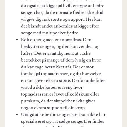
du også til at kigge på hvilken type af fjedre
sengen har, da de normale fjedre ikke altid
vil give dig nok støtte og support. Her kan
det blandt andet anbefales at kigge efter
senge med multipocket fjedre.
Køb en seng med en topmadras. Den
beskytter sengen, og den kan vendes, og
luftes. Det er samtidig nemt at vaske
betrækket på mange af dem (vælg en hvor
du kan tage betrækket af). Der er stor
forskel på topmadrasser, og du bør vælge
en som giver ekstra støtte. Derfor anbefaler
vi at du ikke køber en seng hvor
topmadrassen er lavet af koldskum eller
purskum, da det simpelthen ikke giver
nogen ekstra support til din krop.
Undgå at købe din seng et sted som ikke har
specialiseret sig i at sælge senge. Der findes