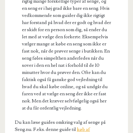
rigtig mange forskellige typer af senge, og
en seng er i høj grad ikke bare en seng. Hvis
vedkommende som guider dig ikke rigtigt
har forstand på hvad der er godt og hvad der
er skidt for en person som dig, så ender du
let med at vælge den forkerte. Eksempelvis
vælger mange at købe en seng som ikke er
fast nok, når de prøver senge i butikken. En
seng føles simpelthen anderledes når du
sover i den en hel nat i forhold til de 10
minutter hvor du prøver den. Ofte kan du
faktisk også få ganske god vejledning til
hvad du skal købe online, og så undgår du
faren ved at vælge en seng der ikke er fast
nok. Men det kræver selvfølgelig også her
at du får ordentlig vejledning.
Du kan læse guides omkring valg af senge på
Seng.nu. F.eks. denne guide til
køb af