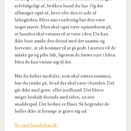
selvfølgeligt af, hvilken hund du har. Og det
afhænger også af, hvor ofte den er ude af
løbegården. Efter min vurdering bør den være
noget større. Man skal også være opmærksom på,
at hunden skal vænnes til at være i den. Du kan
ikke bare smide den derud med det samme og
forvente, at alt kommer til at gå godt. I starten vil de
måske gø og pibe lidt, ligesom de første ture i bilen.
Men de kan vænne sig til det.
Når du køber moduler, som skal sættes sammen,
bør du tænke på, hvad der skal være i bunden. Det
går ikke med græs- eller jordbund. Det bliver
meget beskidt derinde med tiden, en ren
mudderpøl. Det bedste er fliser. Så begynder de
heller ikke at forsøge at grave sig ud.
Se også hundelem.dk
.