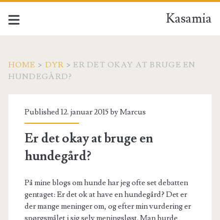
Kasamia
HOME
>
DYR
>
ER DET OKAY AT BRUGE EN
HUNDEGÅRD?
Published 12. januar 2015 by
Marcus
Er det okay at bruge en
hundegård?
På mine blogs om hunde har jeg ofte set debatten
gentaget: Er det ok at have en hundegård? Det er
der mange meninger om, og efter min vurdering er
spørgsmålet i sig selv meningsløst. Man burde