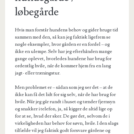
løbegårde
Hvis man forstår hundens behov og gider bruge tid
sammen med den, så kan jeg faktisk ligefrem se
nogle eksempler, hvor gården er en fordel – og
ikke en ulempe. Selv har jeg efterhånden mange
gange oplevet, hvorledes hundene har brug for
ordentlig hvile, når de kommer hjem fra en lang
jagt- eller træningstur.
Men problemet er – sådan som jeg ser det – at de
ikke kan få det lidt for sig selv, når de har brug for
hvile. Når jeg går rundt i huset og tænder fjernsyn
og snakker i telefon, ja, så kigger de altid lige op
for at se, hvad der sker. De gør det, selvom de i
virkeligheden har behov for søvn, hvile. I den slags
tilfælde vil jeg faktisk godt forsvare gårdene og