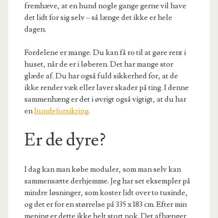
fremhæve, at en hund nogle gange gerne vil have
det lidt for sig selv – så længe det ikke er hele
dagen.
Fordelene er mange. Du kan få ro til at gøre rent i
huset, når de er i løberen. Det har mange stor
glæde af. Du har også fuld sikkerhed for, at de
ikke render væk eller laver skader på ting. I denne
sammenhæng er det i øvrigt også vigtigt, at du har
en
hundeforsikring
.
Er de dyre?
I dag kan man købe moduler, som man selv kan
sammensætte derhjemme. Jeg har set eksempler på
mindre løsninger, som koster lidt over to tusinde,
og det er for en størrelse på 335 x 183 cm. Efter min
mening er dette ikke helt stort nok. Det afhænger