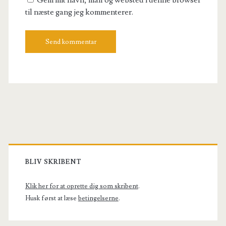
Gem mit navn, mail og websted i denne browser
til næste gang jeg kommenterer.
Primary
Sidebar
BLIV SKRIBENT
Klik her for at oprette dig som skribent
.
Husk først at læse
betingelserne
.