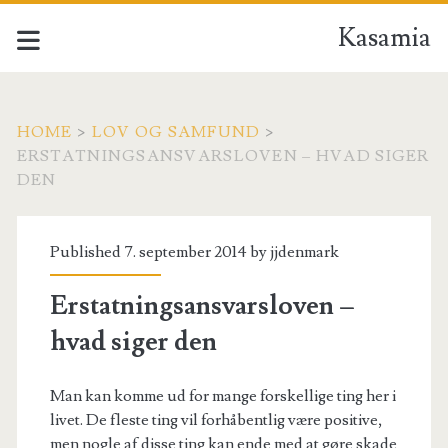
Kasamia
HOME
>
LOV OG SAMFUND
>
ERSTATNINGSANSVARSLOVEN – HVAD SIGER
DEN
Published 7. september 2014 by
jjdenmark
Erstatningsansvarsloven –
hvad siger den
Man kan komme ud for mange forskellige ting her i
livet. De fleste ting vil forhåbentlig være positive,
men nogle af disse ting kan ende med at gøre skade