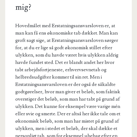
mig?
Hovedmålet med Erstatningsansvarsloven er, at
man kan få ens økonomiske tab dækket. Man kan
groft sagt sige, at Erstatningsansvarsloven sørger
for, at du er lige så godt økonomisk stillet efter
ulykken, som du havde været hvis ulykken aldrig
havde fundet sted. Det er blandt andet her hvor
tabt arbejdsfortjeneste, erhvervsevnetab og
helbredsudgifter kommer til sin ret. Men i
Erstatningsansvarsloven er der også de såkaldte
godtgørelser, hvor man giver et beløb, som faktisk
overstiger det beløb, som man har tabt på grund af
ulykken. Det kunne for eksempel være varige mén
eller svie og smerte. Der er altså her ikke tale om et
økonomisk beløb, som man har mistet på grund af
ulykken, men i stedet et beløb, der skal dække et
personligt tab, som for eksempel ubehag efter en