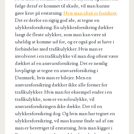
følge deraf er kommet til skade, vil man kunne
gøre krav på erstatning.
Hvis man altså er forsikret
.
Det er derfor en rigtig god ide, at tegne en
ulykkesforsikring. En ulykkesforsikring dækker
langt de fleste ulykker, som man kan være så
uheldig at komme ud for, og er også god at have i
forbindelse med trafikulykker. Hvis man er
involveret i en trafikulykke vil man dog oftest være
dækket af en ansvarsforsikring. Det er nemlig
lovpligtigt at tegne en ansvarsforsikring i
Danmark, hvis man er bilejer. Men en
ansvarsforsikring dækker ikke alle former for
trafikulykker. Hvis man for eksempel ender i en
trafikulykke, som er en soloulykke, vil
ansvarsforsikringen ikke dække. Det vil en
ulykkesforsikring dog. Og hvis man har tegnet en
ulykkesforsikring, vil man kunne finde ud af om
man er berettiget til erstatning, hvis man kigger i