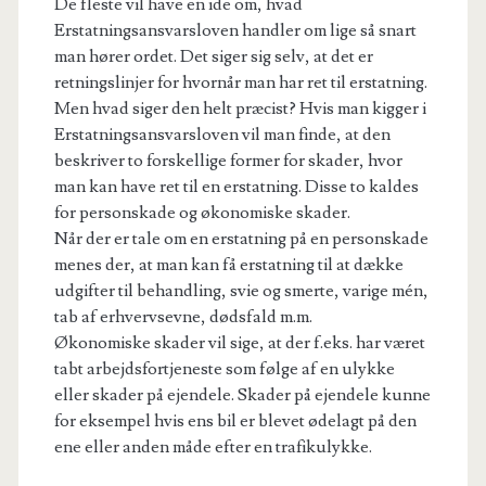
De fleste vil have en ide om, hvad
Erstatningsansvarsloven handler om lige så snart
man hører ordet. Det siger sig selv, at det er
retningslinjer for hvornår man har ret til erstatning.
Men hvad siger den helt præcist? Hvis man kigger i
Erstatningsansvarsloven vil man finde, at den
beskriver to forskellige former for skader, hvor
man kan have ret til en erstatning. Disse to kaldes
for personskade og økonomiske skader.
Når der er tale om en erstatning på en personskade
menes der, at man kan få erstatning til at dække
udgifter til behandling, svie og smerte, varige mén,
tab af erhvervsevne, dødsfald m.m.
Økonomiske skader vil sige, at der f.eks. har været
tabt arbejdsfortjeneste som følge af en ulykke
eller skader på ejendele. Skader på ejendele kunne
for eksempel hvis ens bil er blevet ødelagt på den
ene eller anden måde efter en trafikulykke.