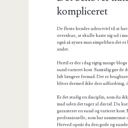
kompliceret
De fleste kender uden tvivl til at ha
overskue, at skulle kaste sig ud i m
også så synes man simpelthen det er 
andet.
Hertil er der i dag rigtig mange blog
sund varieret kost. Samtidig gør de 
lidt længere fremad. Det er brugbar
bliver dermed ikke den udfordring, d
Er det stadig en disciplin, som du ikk
mad uden det tager al din tid. Du kan
garanteret en sund og varieret kost.
professionelle, som har sammensat d
Herved opnår du den gode og sunde næ