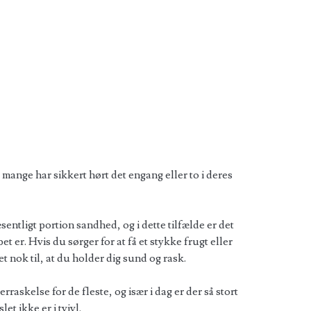
mange har sikkert hørt det engang eller to i deres
entligt portion sandhed, og i dette tilfælde er det
t er. Hvis du sørger for at få et stykke frugt eller
t nok til, at du holder dig sund og rask.
askelse for de fleste, og især i dag er der så stort
et ikke er i tvivl.