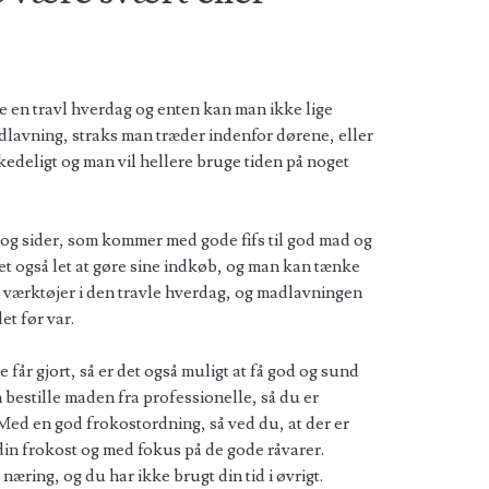
ve en travl hverdag og enten kan man ikke lige
adlavning, straks man træder indenfor dørene, eller
kedeligt og man vil hellere bruge tiden på noget
s og sider, som kommer med gode fifs til god mad og
det også let at gøre sine indkøb, og man kan tænke
e værktøjer i den travle hverdag, og madlavningen
et før var.
e får gjort, så er det også muligt at få god og sund
 bestille maden fra professionelle, så du er
 Med en god frokostordning, så ved du, at der er
in frokost og med fokus på de gode råvarer.
ring, og du har ikke brugt din tid i øvrigt.