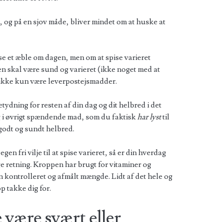
 og på en sjov måde, bliver mindet om at huske at
e et æble om dagen, men om at spise varieret
en skal være sund og varieret (ikke noget med at
 ikke kun være leverpostejsmadder.
etydning for resten af din dag og dit helbred i det
og i øvrigt spændende mad, som du faktisk
har lyst
til
 godt og sundt helbred.
en fri vilje til at spise varieret, så er din hverdag
ige retning. Kroppen har brugt for vitaminer og
n kontrolleret og afmålt mængde. Lidt af det hele og
p takke dig for.
 være svært eller