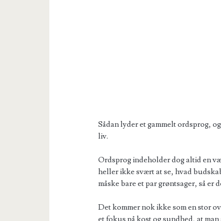
Sådan lyder et gammelt ordsprog, og 
liv.
Ordsprog indeholder dog altid en væs
heller ikke svært at se, hvad budskabe
måske bare et par grøntsager, så er de
Det kommer nok ikke som en stor overr
et fokus på kost og sundhed, at man sl