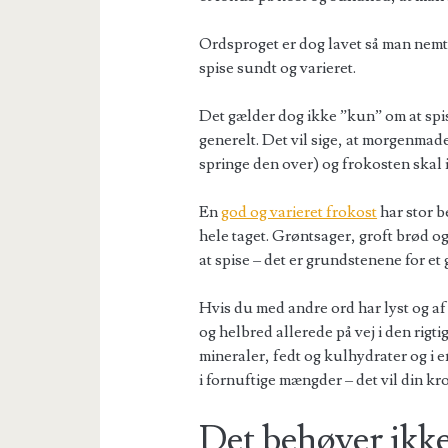
Ordsproget er dog lavet så man nemt,
spise sundt og varieret.
Det gælder dog ikke ”kun” om at spis
generelt. Det vil sige, at morgenmad
springe den over) og frokosten skal
En
god og varieret frokost
har stor b
hele taget. Grøntsager, groft brød 
at spise – det er grundstenene for et
Hvis du med andre ord har lyst og af eg
og helbred allerede på vej i den rigt
mineraler, fedt og kulhydrater og i e
i fornuftige mængder – det vil din kro
Det behøver ikke