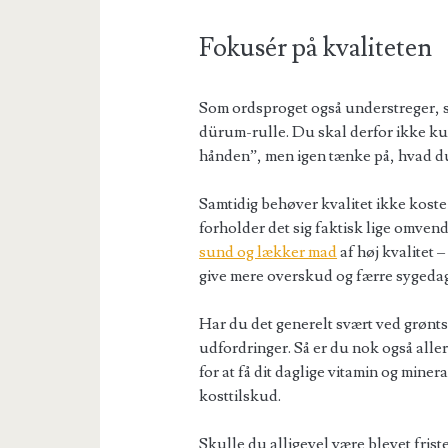
Fokusér på kvaliteten
Som ordsproget også understreger, så
dürum-rulle. Du skal derfor ikke kun
hånden”, men igen tænke på, hvad d
Samtidig behøver kvalitet ikke koste
forholder det sig faktisk lige omvendt
sund og lækker mad
af høj kvalitet –
give mere overskud og færre sygeda
Har du det generelt svært ved grøntsa
udfordringer. Så er du nok også allere
for at få dit daglige vitamin og mine
kosttilskud.
Skulle du alligevel være blevet fris