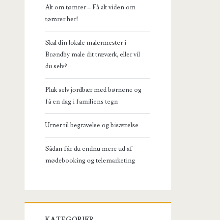
Alt om tømrer – Få alt viden om
tømrer her!
Skal din lokale malermester i
Brøndby male dit træværk, eller vil
du selv?
Pluk selv jordbær med børnene og
få en dag i familiens tegn
Urner til begravelse og bisættelse
Sådan får du endnu mere ud af
mødebooking og telemarketing
KATEGORIER