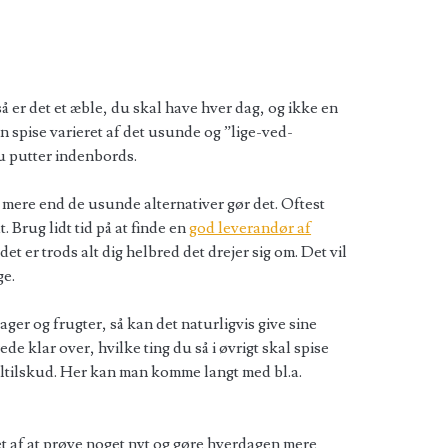
 er det et æble, du skal have hver dag, og ikke en
 spise varieret af det usunde og ”lige-ved-
u putter indenbords.
 mere end de usunde alternativer gør det. Oftest
. Brug lidt tid på at finde en
god leverandør af
 det er trods alt dig helbred det drejer sig om. Det vil
ge.
ger og frugter, så kan det naturligvis give sine
de klar over, hvilke ting du så i øvrigt skal spise
raltilskud. Her kan man komme langt med bl.a.
tet af at prøve noget nyt og gøre hverdagen mere