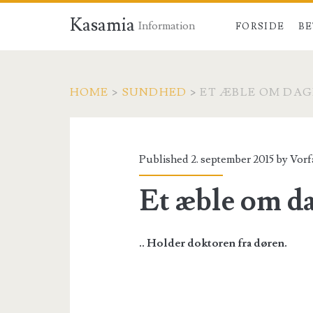
Kasamia
Information
FORSIDE
BE
HOME
>
SUNDHED
>
ET ÆBLE OM DA
Published 2. september 2015 by
Vorf
Et æble om d
.. Holder doktoren fra døren.