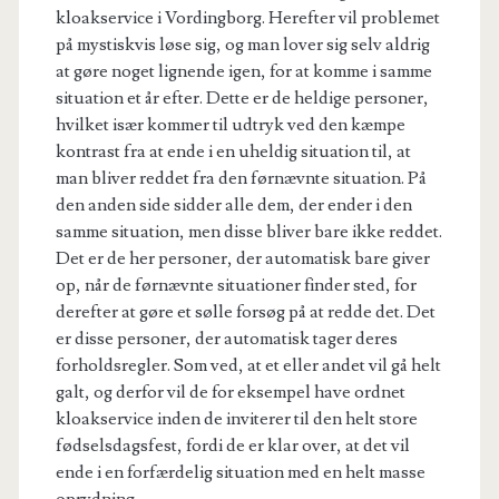
kloakservice i Vordingborg. Herefter vil problemet
på mystiskvis løse sig, og man lover sig selv aldrig
at gøre noget lignende igen, for at komme i samme
situation et år efter. Dette er de heldige personer,
hvilket især kommer til udtryk ved den kæmpe
kontrast fra at ende i en uheldig situation til, at
man bliver reddet fra den førnævnte situation. På
den anden side sidder alle dem, der ender i den
samme situation, men disse bliver bare ikke reddet.
Det er de her personer, der automatisk bare giver
op, når de førnævnte situationer finder sted, for
derefter at gøre et sølle forsøg på at redde det. Det
er disse personer, der automatisk tager deres
forholdsregler. Som ved, at et eller andet vil gå helt
galt, og derfor vil de for eksempel have ordnet
kloakservice inden de inviterer til den helt store
fødselsdagsfest, fordi de er klar over, at det vil
ende i en forfærdelig situation med en helt masse