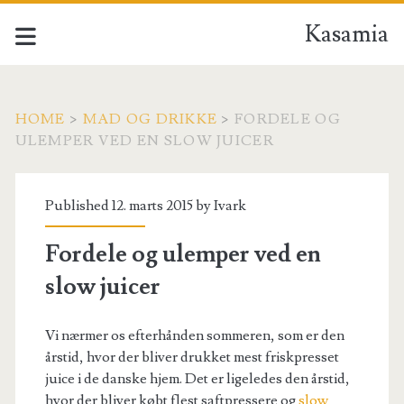
Kasamia
HOME
>
MAD OG DRIKKE
>
FORDELE OG
ULEMPER VED EN SLOW JUICER
Published 12. marts 2015 by
Ivark
Fordele og ulemper ved en
slow juicer
Vi nærmer os efterhånden sommeren, som er den
årstid, hvor der bliver drukket mest friskpresset
juice i de danske hjem. Det er ligeledes den årstid,
hvor der bliver købt flest saftpressere og
slow