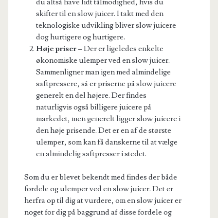
du altså have lidt tålmodighed, hvis du
skifter til en slow juicer. I takt med den
teknologiske udvikling bliver slow juicere
dog hurtigere og hurtigere.
Høje priser –
Der er ligeledes enkelte
økonomiske ulemper ved en slow juicer.
Sammenligner man igen med almindelige
saftpressere, så er priserne på slow juicere
generelt en del højere. Der findes
naturligvis også billigere juicere på
markedet, men generelt ligger slow juicere i
den høje prisende. Det er en af de største
ulemper, som kan få danskerne til at vælge
en almindelig saftpresser i stedet.
Som du er blevet bekendt med findes der både
fordele og ulemper ved en slow juicer. Det er
herfra op til dig at vurdere, om en slow juicer er
noget for dig på baggrund af disse fordele og