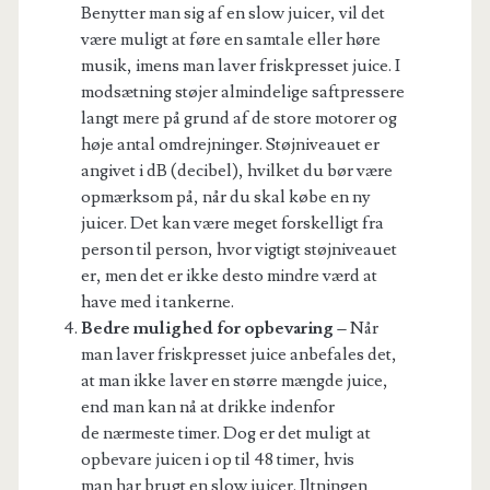
Benytter man sig af en slow juicer, vil det
være muligt at føre en samtale eller høre
musik, imens man laver friskpresset juice. I
modsætning støjer almindelige saftpressere
langt mere på grund af de store motorer og
høje antal omdrejninger. Støjniveauet er
angivet i dB (decibel), hvilket du bør være
opmærksom på, når du skal købe en ny
juicer. Det kan være meget forskelligt fra
person til person, hvor vigtigt støjniveauet
er, men det er ikke desto mindre værd at
have med i tankerne.
Bedre mulighed for opbevaring –
Når
man laver friskpresset juice anbefales det,
at man ikke laver en større mængde juice,
end man kan nå at drikke indenfor
de nærmeste timer. Dog er det muligt at
opbevare juicen i op til 48 timer, hvis
man har brugt en slow juicer. Iltningen