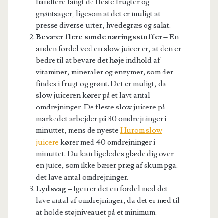
håndtere langt de fleste frugter og
grøntsager, ligesom at det er muligt at
presse diverse urter, hvedegræs og salat.
Bevarer flere sunde næringsstoffer –
En
anden fordel ved en slow juicer er, at den er
bedre til at bevare det høje indhold af
vitaminer, mineraler og enzymer, som der
findes i frugt og grønt. Det er muligt, da
slow juiceren kører på et lavt antal
omdrejninger. De fleste slow juicere på
markedet arbejder på 80 omdrejninger i
minuttet, mens de nyeste
Hurom slow
juicere
kører med 40 omdrejninger i
minuttet. Du kan ligeledes glæde dig over
en juice, som ikke bærer præg af skum pga.
det lave antal omdrejninger.
Lydsvag –
Igen er det en fordel med det
lave antal af omdrejninger, da det er med til
at holde støjniveauet på et minimum.