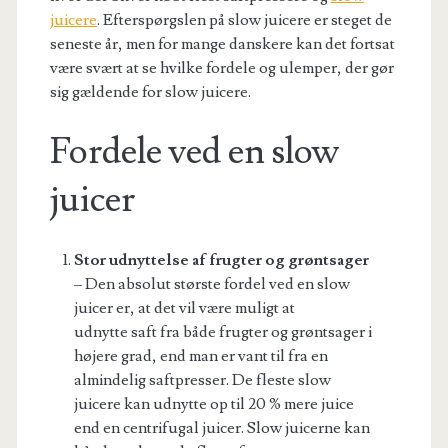
juicere
. Efterspørgslen på slow juicere er steget de
seneste år, men for mange danskere kan det fortsat
være svært at se hvilke fordele og ulemper, der gør
sig gældende for slow juicere.
Fordele ved en slow
juicer
Stor udnyttelse af frugter og grøntsager
– Den absolut største fordel ved en slow
juicer er, at det vil være muligt at
udnytte saft fra både frugter og grøntsager i
højere grad, end man er vant til fra en
almindelig saftpresser. De fleste slow
juicere kan udnytte op til 20 % mere juice
end en centrifugal juicer. Slow juicerne kan