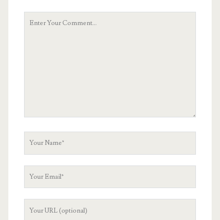
Your
Comment
Your
Name
Your
Email
Your
Website