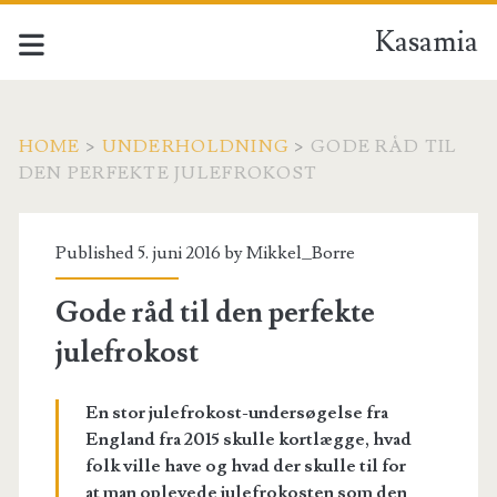
Kasamia
HOME
>
UNDERHOLDNING
>
GODE RÅD TIL
DEN PERFEKTE JULEFROKOST
Published 5. juni 2016 by
Mikkel_Borre
Gode råd til den perfekte
julefrokost
En stor julefrokost-undersøgelse fra
England fra 2015 skulle kortlægge, hvad
folk ville have og hvad der skulle til for
at man oplevede julefrokosten som den