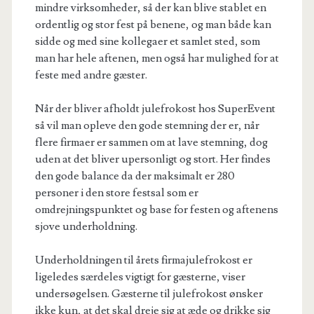
mindre virksomheder, så der kan blive stablet en
ordentlig og stor fest på benene, og man både kan
sidde og med sine kollegaer et samlet sted, som
man har hele aftenen, men også har mulighed for at
feste med andre gæster.
Når der bliver afholdt julefrokost hos SuperEvent
så vil man opleve den gode stemning der er, når
flere firmaer er sammen om at lave stemning, dog
uden at det bliver upersonligt og stort. Her findes
den gode balance da der maksimalt er 280
personer i den store festsal som er
omdrejningspunktet og base for festen og aftenens
sjove underholdning.
Underholdningen til årets firmajulefrokost er
ligeledes særdeles vigtigt for gæsterne, viser
undersøgelsen. Gæsterne til julefrokost ønsker
ikke kun, at det skal dreje sig at æde og drikke sig