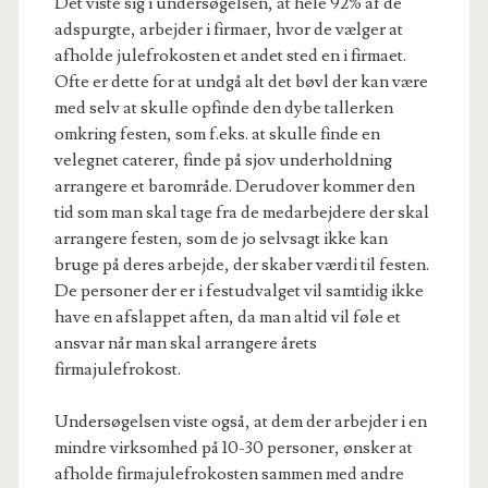
Det viste sig i undersøgelsen, at hele 92% af de
adspurgte, arbejder i firmaer, hvor de vælger at
afholde julefrokosten et andet sted en i firmaet.
Ofte er dette for at undgå alt det bøvl der kan være
med selv at skulle opfinde den dybe tallerken
omkring festen, som f.eks. at skulle finde en
velegnet caterer, finde på sjov underholdning
arrangere et barområde. Derudover kommer den
tid som man skal tage fra de medarbejdere der skal
arrangere festen, som de jo selvsagt ikke kan
bruge på deres arbejde, der skaber værdi til festen.
De personer der er i festudvalget vil samtidig ikke
have en afslappet aften, da man altid vil føle et
ansvar når man skal arrangere årets
firmajulefrokost.
Undersøgelsen viste også, at dem der arbejder i en
mindre virksomhed på 10-30 personer, ønsker at
afholde firmajulefrokosten sammen med andre