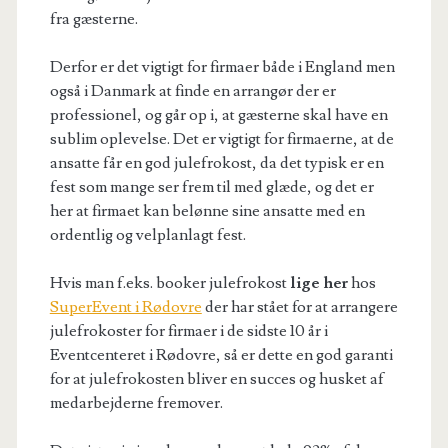
fra gæsterne.
Derfor er det vigtigt for firmaer både i England men
også i Danmark at finde en arrangør der er
professionel, og går op i, at gæsterne skal have en
sublim oplevelse. Det er vigtigt for firmaerne, at de
ansatte får en god julefrokost, da det typisk er en
fest som mange ser frem til med glæde, og det er
her at firmaet kan belønne sine ansatte med en
ordentlig og velplanlagt fest.
Hvis man f.eks. booker julefrokost
lige her
hos
SuperEvent i Rødovre
der har stået for at arrangere
julefrokoster for firmaer i de sidste 10 år i
Eventcenteret i Rødovre, så er dette en god garanti
for at julefrokosten bliver en succes og husket af
medarbejderne fremover.