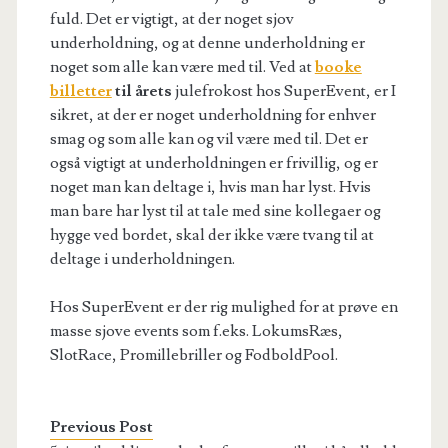
fuld. Det er vigtigt, at der noget sjov
underholdning, og at denne underholdning er
noget som alle kan være med til. Ved at
booke
billetter
til årets
julefrokost hos SuperEvent, er I
sikret, at der er noget underholdning for enhver
smag og som alle kan og vil være med til. Det er
også vigtigt at underholdningen er frivillig, og er
noget man kan deltage i, hvis man har lyst. Hvis
man bare har lyst til at tale med sine kollegaer og
hygge ved bordet, skal der ikke være tvang til at
deltage i underholdningen.
Hos SuperEvent er der rig mulighed for at prøve en
masse sjove events som f.eks. LokumsRæs,
SlotRace, Promillebriller og FodboldPool.
Previous Post