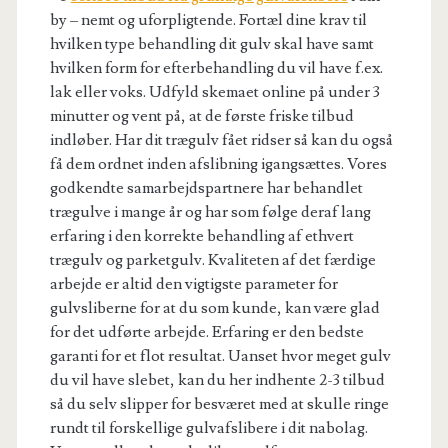
by – nemt og uforpligtende. Fortæl dine krav til
hvilken type behandling dit gulv skal have samt
hvilken form for efterbehandling du vil have f.ex.
lak eller voks. Udfyld skemaet online på under 3
minutter og vent på, at de første friske tilbud
indløber. Har dit trægulv fået ridser så kan du også
få dem ordnet inden afslibning igangsættes. Vores
godkendte samarbejdspartnere har behandlet
trægulve i mange år og har som følge deraf lang
erfaring i den korrekte behandling af ethvert
trægulv og parketgulv. Kvaliteten af det færdige
arbejde er altid den vigtigste parameter for
gulvsliberne for at du som kunde, kan være glad
for det udførte arbejde. Erfaring er den bedste
garanti for et flot resultat. Uanset hvor meget gulv
du vil have slebet, kan du her indhente 2-3 tilbud
så du selv slipper for besværet med at skulle ringe
rundt til forskellige gulvafslibere i dit nabolag.