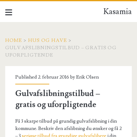
Kasamia
HOME
>
HUS OG HAVE
>
GULVAFSLIBNINGSTILBUD – GRATIS OG
UFORPLIGTENDE
Published 2. februar 2016 by
Erik Olsen
Gulvafslibningstilbud –
gratis og uforpligtende
Få 3 skarpe tilbud på grundig gulvafslibning i din
kommune. Beskriv den afslibning du ønsker og få 2
– 3
seriøse tilbud fra grundige gulvafslibere
i din