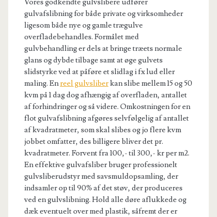
Vores godkendte gulvslibere udfører
gulvafslibning for både private og virksomheder
ligesom både nye og gamle trægulve
overfladebehandles. Formålet med
gulvbehandling er dels at bringe træets normale
glans og dybde tilbage samt at øge gulvets
slidstyrke ved at påføre et slidlag i fx lud eller
maling. En
reel gulvsliber
kan slibe mellem 15 og 50
kvm på 1 dag dog afhængig af overfladen, antallet
af forhindringer og så videre. Omkostningen for en
flot gulvafslibning afgøres selvfølgelig af antallet
af kvadratmeter, som skal slibes og jo flere kvm
jobbet omfatter, des billigere bliver det pr.
kvadratmeter. Forvent fra 100,- til 300,- kr per m
2
.
En effektive gulvafsliber bruger professionelt
gulvsliberudstyr med savsmuldopsamling, der
indsamler op til 90% af det støv, der produceres
ved en gulvslibning. Hold alle døre aflukkede og
dæk eventuelt over med plastik, såfremt der er