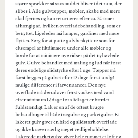
større sprækker så savsmuldet bliver i det rum, der
slibes i. Alle gulvtæpper, møbler, skabe med mere
skal fjernes og kan returneres efter ca. 20 timer
afhængig af, hvilken overfladebehandling, som er
benyttet. Ligeledes må lamper, gardiner med mere
flyttes. Sørg for at putte gulvbeskyttere som for
eksempel af filtdimmere under alle møbler og
borde for at minimere nye ridser på det nyhøvlede
gulv. Gulve behandlet med maling og lud når først
deres endelige slidstyrke efter 1 uge. Tæpper må
først lægges på gulvet efter 12 dage for at undgå
mulige differencer i farvenuancer. Den nye
overflade må derudover først vaskes med vand
efter minimum 12 dage før slidlaget er hærdet
fuldstændigt. Lak er en af de oftest brugte
behandlinger til både trægulve og parketgulve. Et
lakeret gulv giver en hård og slidstærk overflade
og ikke kræver særlig meget vedligeholdelse.
Lakerede parketgulve giver hele rummet et løft og