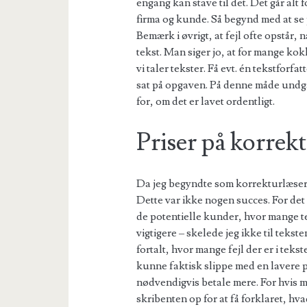
engang kan stave til det. Det går alt
firma og kunde. Så begynd med at se 
Bemærk i øvrigt, at fejl ofte opstår, 
tekst. Man siger jo, at for mange ko
vi taler tekster. Få evt. én tekstforf
sat på opgaven. På denne måde undgå
for, om det er lavet ordentligt.
Priser på korrek
Da jeg begyndte som korrekturlæser fo
Dette var ikke nogen succes. For det f
de potentielle kunder, hvor mange teg
vigtigere – skelede jeg ikke til teks
fortalt, hvor mange fejl der er i teks
kunne faktisk slippe med en lavere pr
nødvendigvis betale mere. For hvis 
skribenten op for at få forklaret, hva