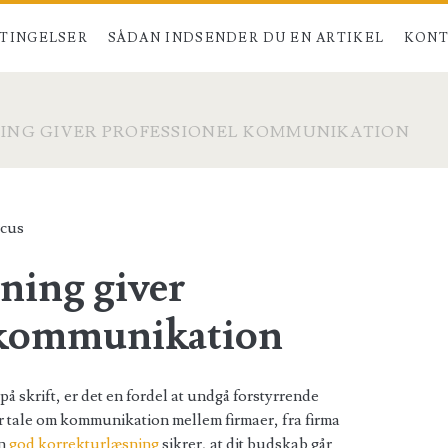
TINGELSER
SÅDAN INDSENDER DU EN ARTIKEL
KONT
NG GIVER PROFESSIONEL KOMMUNIKATION
cus
ning giver
 kommunikation
 skrift, er det en fordel at undgå forstyrrende
er tale om kommunikation mellem firmaer, fra firma
En
god korrekturlæsning
sikrer, at dit budskab går