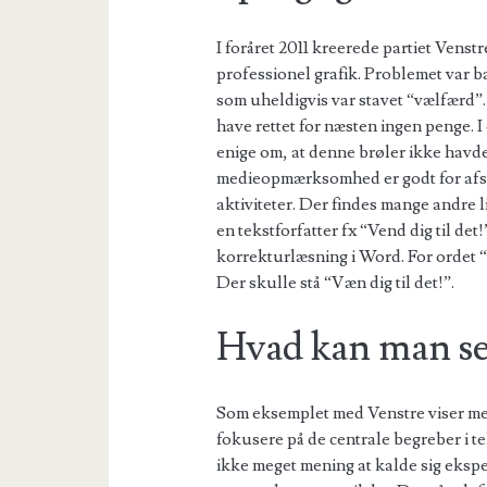
I foråret 2011 kreerede partiet Vens
professionel grafik. Problemet var ba
som uheldigvis var stavet “vælfærd”
have rettet for næsten ingen penge. 
enige om, at denne brøler ikke havde
medieopmærksomhed er godt for afsen
aktiviteter. Der findes mange andre
en tekstforfatter fx “Vend dig til de
korrekturlæsning i Word. For ordet “v
Der skulle stå “Væn dig til det!”.
Hvad kan man se
Som eksemplet med Venstre viser med
fokusere på de centrale begreber i tek
ikke meget mening at kalde sig ekspe