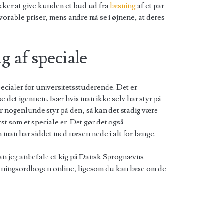
ækker at give kunden et bud ud fra
læsning
af et par
vorable priser, mens andre må se i øjnene, at deres
 af speciale
ecialer for universitetsstuderende. Det er
t se det igennem. Især hvis man ikke selv har styr på
r nogenlunde styr på den, så kan det stadig være
kst som et speciale er. Det gør det også
m man har siddet med næsen nede i alt for længe.
kan jeg anbefale et kig på Dansk Sprognævns
vningsordbogen online, ligesom du kan læse om de