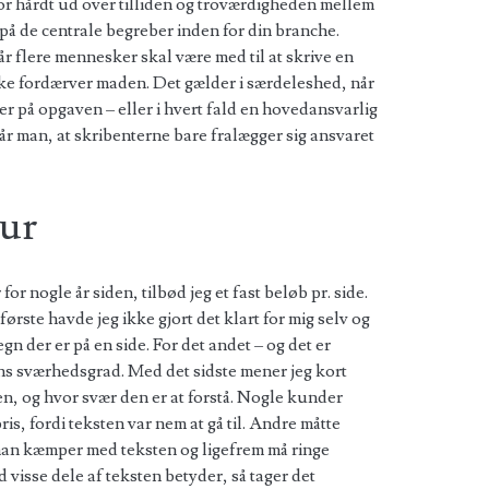
 for hårdt ud over tilliden og troværdigheden mellem
på de centrale begreber inden for din branche.
når flere mennesker skal være med til at skrive en
kke fordærver maden. Det gælder i særdeleshed, når
atter på opgaven – eller i hvert fald en hovedansvarlig
r man, at skribenterne bare fralægger sig ansvaret
tur
r nogle år siden, tilbød jeg et fast beløb pr. side.
ørste havde jeg ikke gjort det klart for mig selv og
n der er på en side. For det andet – og det er
tens sværhedsgrad. Med det sidste mener jeg kort
ten, og hvor svær den er at forstå. Nogle kunder
is, fordi teksten var nem at gå til. Andre måtte
man kæmper med teksten og ligefrem må ringe
d visse dele af teksten betyder, så tager det