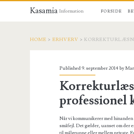
Kasamia
Information
FORSIDE
BE
HOME
>
ERHVERV
>
KORREKTURLÆSNI
Published 9. september 2014 by
Mar
Korrekturlæs
professionel
Når vi kommunikerer med hinanden på
småfejl. Det gælder, uanset om der 
til målgruppe eller mellem private. 