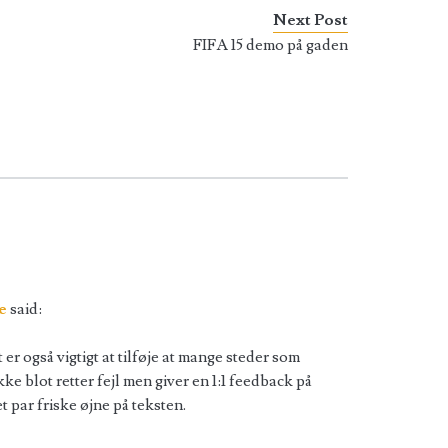
Next Post
FIFA 15 demo på gaden
e
said:
 er også vigtigt at tilføje at mange steder som
ke blot retter fejl men giver en 1:1 feedback på
et par friske øjne på teksten.