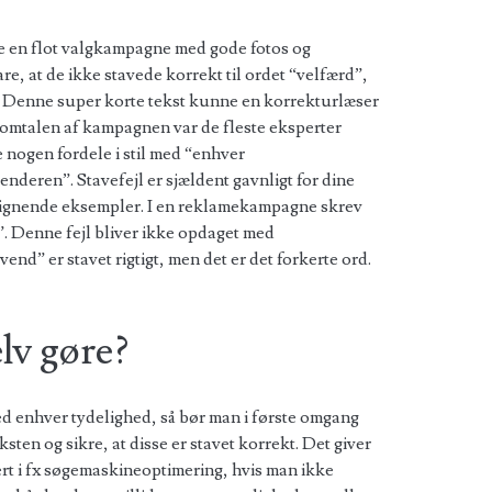
tre en flot valgkampagne med gode fotos og
re, at de ikke stavede korrekt til ordet “velfærd”,
. Denne super korte tekst kunne en korrekturlæser
I omtalen af kampagnen var de fleste eksperter
 nogen fordele i stil med “enhver
deren”. Stavefejl er sjældent gavnligt for dine
 lignende eksempler. I en reklamekampagne skrev
t!”. Denne fejl bliver ikke opdaget med
end” er stavet rigtigt, men det er det forkerte ord.
lv gøre?
 enhver tydelighed, så bør man i første omgang
sten og sikre, at disse er stavet korrekt. Det giver
rt i fx søgemaskineoptimering, hvis man ikke