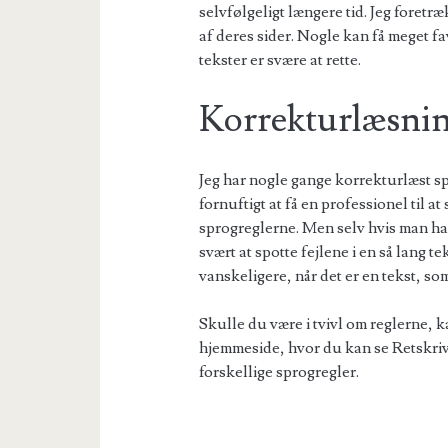
selvfølgeligt længere tid. Jeg foretr
af deres sider. Nogle kan få meget fa
tekster er svære at rette.
Korrekturlæsning
Jeg har nogle gange korrekturlæst sp
fornuftigt at få en professionel til a
sprogreglerne. Men selv hvis man ha
svært at spotte fejlene i en så lang te
vanskeligere, når det er en tekst, so
Skulle du være i tvivl om reglerne, 
hjemmeside, hvor du kan se Retskri
forskellige sprogregler.