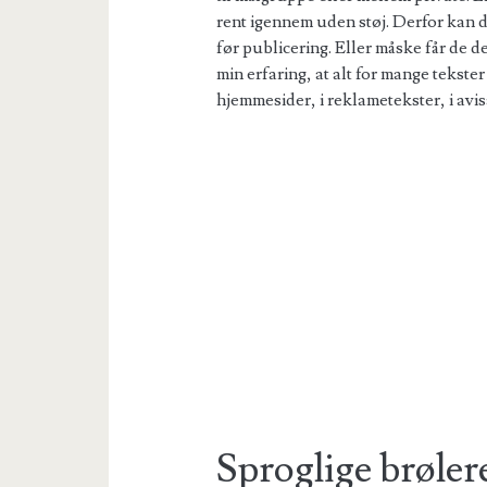
rent igennem uden støj. Derfor kan d
før publicering. Eller måske får de 
min erfaring, at alt for mange tekster 
hjemmesider, i reklametekster, i avis
Sproglige brøler