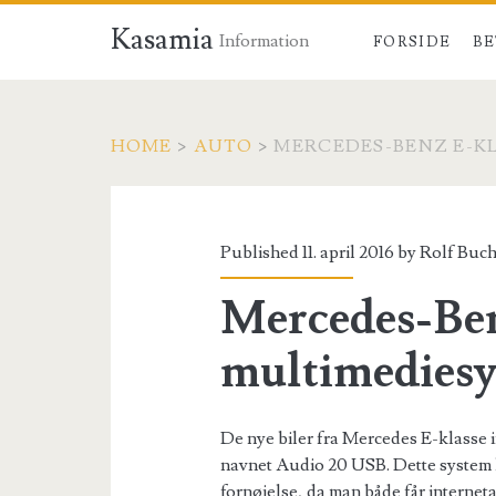
Kasamia
Information
FORSIDE
BE
HOME
>
AUTO
>
MERCEDES-BENZ E-K
Published 11. april 2016 by
Rolf Buc
Mercedes-Ben
multimediesy
De nye biler fra Mercedes E-klasse 
navnet Audio 20 USB. Dette system
fornøjelse, da man både får interne