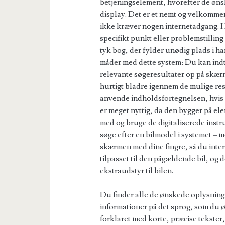
betjeningselement, hvorefter de øns
display. Det er et nemt og velkomment 
ikke kræver nogen internetadgang. H
specifikt punkt eller problemstilling 
tyk bog, der fylder unødig plads i h
måder med dette system: Du kan indta
relevante søgeresultater op på skærm
hurtigt bladre igennem de mulige res
anvende indholdsfortegnelsen, hvis 
er meget nyttig, da den bygger på el
med og bruge de digitaliserede inst
søge efter en bilmodel i systemet – 
skærmen med dine fingre, så du intera
tilpasset til den pågældende bil, og d
ekstraudstyr til bilen.
Du finder alle de ønskede oplysninger
informationer på det sprog, som du 
forklaret med korte, præcise tekster,