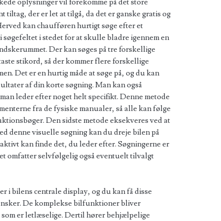
kede oplysninger vil forekomme på det store
tiltag, der er let at tilgå, da det er ganske gratis og
erved kan chaufføren hurtigt søge efter et
i søgefeltet i stedet for at skulle bladre igennem en
andskerummet. Der kan søges på tre forskellige
ste stikord, så der kommer flere forskellige
en. Det er en hurtig måde at søge på, og du kan
ultater af din korte søgning. Man kan også
man leder efter noget helt specifikt. Denne metode
ementerne fra de fysiske manualer, så alle kan følge
ruktionsbøger. Den sidste metode eksekveres ved at
med denne visuelle søgning kan du dreje bilen på
ktivt kan finde det, du leder efter. Søgningerne er
et omfatter selvfølgelig også eventuelt tilvalgt
 i bilens centrale display, og du kan få disse
ønsker. De komplekse bilfunktioner bliver
 som er letlæselige. Dertil hører behjælpelige