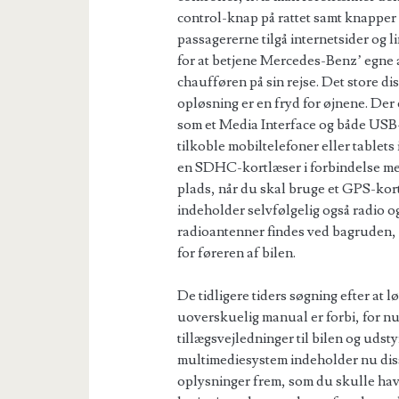
control-knap på rattet samt knapper
passagererne tilgå internetsider og li
for at betjene Mercedes-Benz’ egne 
chaufføren på sin rejse. Det store di
opløsning er en fryd for øjnene. Der 
som et Media Interface og både USB
tilkoble mobiltelefoner eller tablet
en SDHC-kortlæser i forbindelse med
plads, når du skal bruge et GPS-kor
indeholder selvfølgelig også radio 
radioantenner findes ved bagruden, og
for føreren af bilen.
De tidligere tiders søgning efter at l
uoverskuelig manual er forbi, for n
tillægsvejledninger til bilen og udsty
multimediesystem indeholder nu disse
oplysninger frem, som du skulle hav