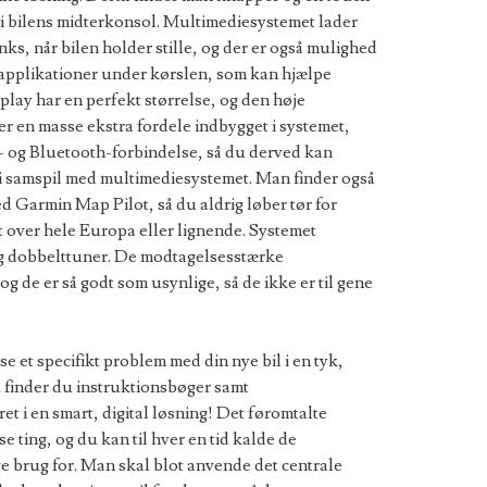
 i bilens midterkonsol. Multimediesystemet lader
nks, når bilen holder stille, og der er også mulighed
applikationer under kørslen, som kan hjælpe
splay har en perfekt størrelse, og den høje
er en masse ekstra fordele indbygget i systemet,
- og Bluetooth-forbindelse, så du derved kan
s i samspil med multimediesystemet. Man finder også
 Garmin Map Pilot, så du aldrig løber tør for
t over hele Europa eller lignende. Systemet
og dobbelttuner. De modtagelsesstærke
 de er så godt som usynlige, så de ikke er til gene
øse et specifikt problem med din nye bil i en tyk,
u finder du instruktionsbøger samt
ret i en smart, digital løsning! Det føromtalte
 ting, og du kan til hver en tid kalde de
e brug for. Man skal blot anvende det centrale