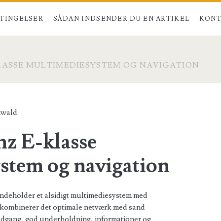
TINGELSER
SÅDAN INDSENDER DU EN ARTIKEL
KONT
LASSE MULTIMEDIESYSTEM OG NAVIGATION
hwald
z E-klasse
stem og navigation
indeholder et alsidigt multimediesystem med
 kombinerer det optimale netværk med sand
tadgang, god underholdning, informationer og