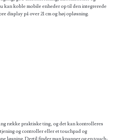
 kan koble mobile enheder op til den integrerede
tore display på over 21 cm og høj opløsning.
ng række praktiske ting, og det kan kontrolleres
tjening og controller eller et touchpad og
nne løsning. Dertil finder man knapper og en touch-