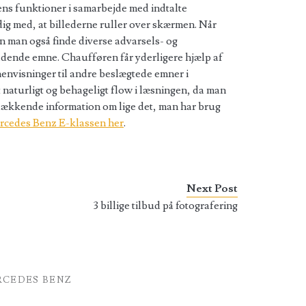
lens funktioner i samarbejde med indtalte
ig med, at billederne ruller over skærmen. Når
an man også finde diverse advarsels- og
dende emne. Chaufføren får yderligere hjælp af
envisninger til andre beslægtede emner i
naturligt og behageligt flow i læsningen, da man
 dækkende information om lige det, man har brug
ercedes Benz E-klassen her
.
Next Post
3 billige tilbud på fotografering
RCEDES BENZ