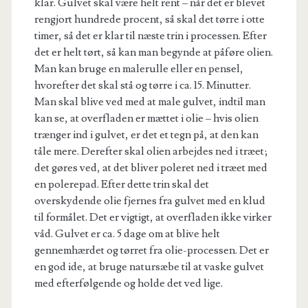
klar. Gulvet skal være helt rent – når det er blevet
rengjort hundrede procent, så skal det tørre i otte
timer, så det er klar til næste trin i processen. Efter
det er helt tørt, så kan man begynde at påføre olien.
Man kan bruge en malerulle eller en pensel,
hvorefter det skal stå og tørre i ca. 15. Minutter.
Man skal blive ved med at male gulvet, indtil man
kan se, at overfladen er mættet i olie – hvis olien
trænger ind i gulvet, er det et tegn på, at den kan
tåle mere. Derefter skal olien arbejdes ned i træet;
det gøres ved, at det bliver poleret ned i træet med
en polerepad. Efter dette trin skal det
overskydende olie fjernes fra gulvet med en klud
til formålet. Det er vigtigt, at overfladen ikke virker
våd. Gulvet er ca. 5 dage om at blive helt
gennemhærdet og tørret fra olie-processen. Det er
en god ide, at bruge natursæbe til at vaske gulvet
med efterfølgende og holde det ved lige.