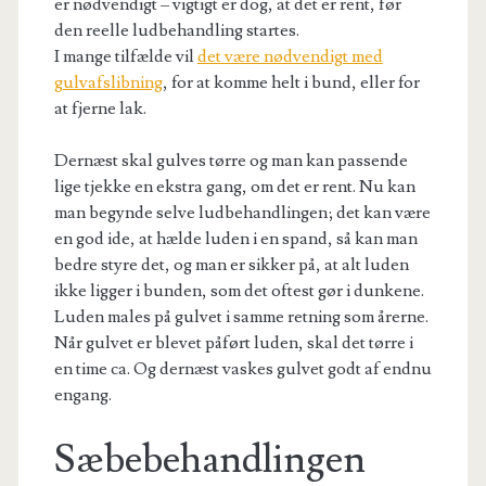
er nødvendigt – vigtigt er dog, at det er rent, før
den reelle ludbehandling startes.
I mange tilfælde vil
det være nødvendigt med
gulvafslibning
, for at komme helt i bund, eller for
at fjerne lak.
Dernæst skal gulves tørre og man kan passende
lige tjekke en ekstra gang, om det er rent. Nu kan
man begynde selve ludbehandlingen; det kan være
en god ide, at hælde luden i en spand, så kan man
bedre styre det, og man er sikker på, at alt luden
ikke ligger i bunden, som det oftest gør i dunkene.
Luden males på gulvet i samme retning som årerne.
Når gulvet er blevet påført luden, skal det tørre i
en time ca. Og dernæst vaskes gulvet godt af endnu
engang.
Sæbebehandlingen