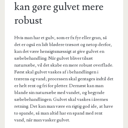
kan gøre gulvet mere
robust
Hvis man har et gulv, som er fx fyr eller gran, så
det er også en lidt blødere træsort og netop derfor,
kan det være hensigtsmæssigt at give gulvet en
sæbebehandling. Når gulvet bliver tilsæt
natursæbe, vil det skabe en mere robust overflade.
Først skal gulvet vaskes af i behandlingen i
trærens og vand; processen skal gentages indtil det
er helt rent og fri for pletter. Dernæst kan man
blande sin natursæbe med vandet, og begynde
sæbebehandlingen. Gulvet skal vaskes i årernes
retning. Det kan man være en rigtig god ide, at have
to spande, så man altid har en spand med rent
vand, når man vasker gulvet.