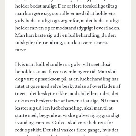
holder bedst muligt. Der er flere forskellige tiltag
man kan gøre sig, som alle er med til at holde ens
gulv bedst muligt og sørger for, at det bedst muligt
holder farven og er modstandsdygtigt i overfladen.
Man kan kaste sig ud i en ludbehandling, da den
udskyder den ændring, som kan være i træets
farve.
Hvis man ludbehandler sit gulv, vil træet altså
beholde samme farver over længere tid. Man skal
dog være opmærksom på, at en ludbehandling har
intet at gøre med selve beskyttelse af overfladen af
træet – det beskytter ikke mod slid eller andet, det
er kun en beskyttelse af farven så at sige. Når man
kaster sig ud i en ludbehandling, skal man til at
starte med, begynde at vaske gulvet rigtig grundigt
i vand og trærens. Gulvet skal være helt rent for
fedt og skidt. Det skal vaskes flere gange, hvis det