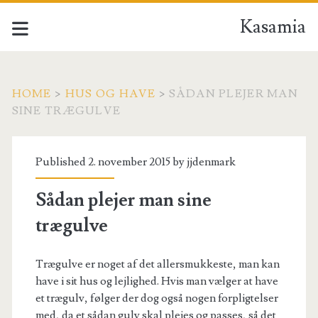
Kasamia
HOME
>
HUS OG HAVE
>
SÅDAN PLEJER MAN
SINE TRÆGULVE
Published 2. november 2015 by
jjdenmark
Sådan plejer man sine
trægulve
Trægulve er noget af det allersmukkeste, man kan
have i sit hus og lejlighed. Hvis man vælger at have
et trægulv, følger der dog også nogen forpligtelser
med, da et sådan gulv skal plejes og passes, så det