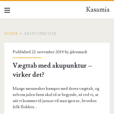
Kasamia
HOME
>
AKUPUNKTUR
Tag:
Published 22. november 2014 by
jjdenmark
<span>akupunktur</sp
Vægttab med akupunktur –
virker det?
Mange mennesker kæmper med deres vægttab, og
selvom julen først skal til at begynde, så ved vi, at
når vi kommer til januar vil man igen se, hvordan
folk flokkes…