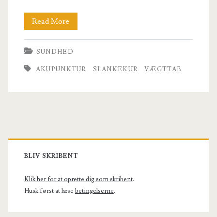
Vægttab
Read More
med
SUNDHED
akupunktur
AKUPUNKTUR
SLANKEKUR
VÆGTTAB
–
virker
det?
Primary
Sidebar
BLIV SKRIBENT
Klik her for at oprette dig som skribent
.
Husk først at læse
betingelserne
.