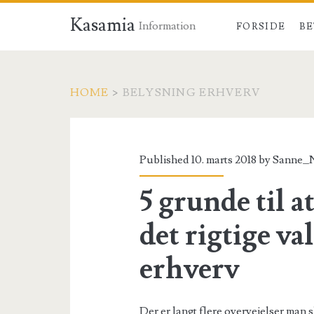
Kasamia
Information
FORSIDE
BE
HOME
>
BELYSNING ERHVERV
Tag:
<span>Belysning
Published 10. marts 2018 by
Sanne
erhverv</span>
5 grunde til 
det rigtige va
erhverv
Der er langt flere overvejelser man sk