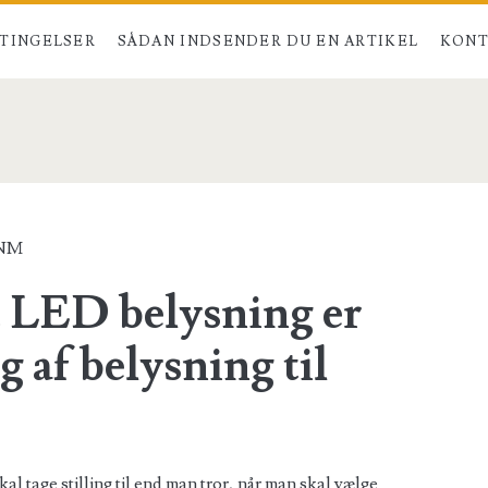
TINGELSER
SÅDAN INDSENDER DU EN ARTIKEL
KONT
_NM
at LED belysning er
lg af belysning til
al tage stilling til end man tror, når man skal vælge