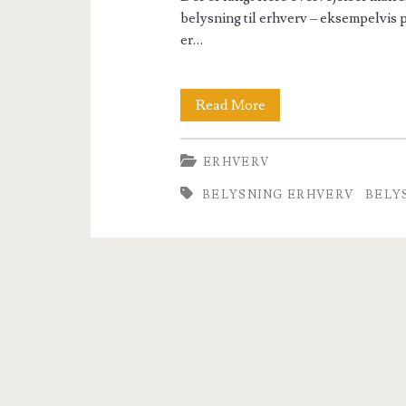
belysning til erhverv – eksempelvis p
er…
5
Read More
grunde
ERHVERV
til
BELYSNING ERHVERV
BELY
at
LED
belysning
er
det
rigtige
valg