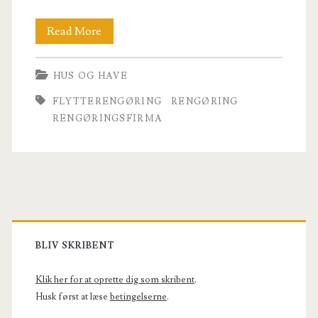
Privat
Read More
rengøring
HUS OG HAVE
–
FLYTTERENGØRING
RENGØRING
spar
RENGØRINGSFIRMA
op
til
20%
Primary
Sidebar
BLIV SKRIBENT
Klik her for at oprette dig som skribent
.
Husk først at læse
betingelserne
.