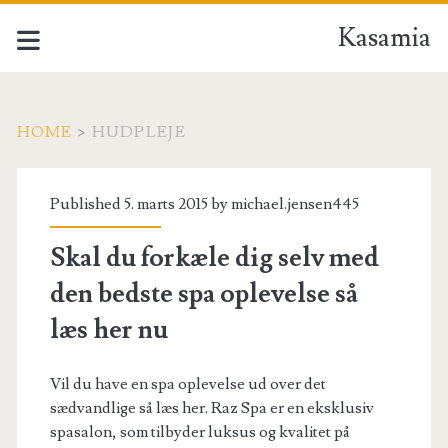
Kasamia
HOME
>
HUDPLEJE
Tag:
Published 5. marts 2015 by
michael.jensen445
<span>hudpleje</span>
Skal du forkæle dig selv med
den bedste spa oplevelse så
læs her nu
Vil du have en spa oplevelse ud over det
sædvandlige så læs her. Raz Spa er en eksklusiv
spasalon, som tilbyder luksus og kvalitet på