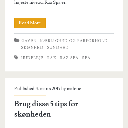
højeste niveau. Raz Spa er…
Skal
Read More
du
GAVER
KÆRLIGHED OG PARFORHOLD
forkæle
SKØNHED
SUNDHED
dig
HUDPLEJE
RAZ
RAZ SPA
SPA
selv
med
den
Published 4. marts 2015 by
malene
bedste
Brug disse 5 tips for
spa
skønheden
oplevelse
så