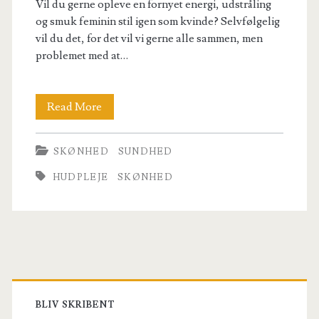
Vil du gerne opleve en fornyet energi, udstråling
læs
og smuk feminin stil igen som kvinde? Selvfølgelig
vil du det, for det vil vi gerne alle sammen, men
her
problemet med at…
nu
Brug
Read More
disse
SKØNHED
SUNDHED
5
HUDPLEJE
SKØNHED
tips
for
skønheden
Primary
Sidebar
BLIV SKRIBENT