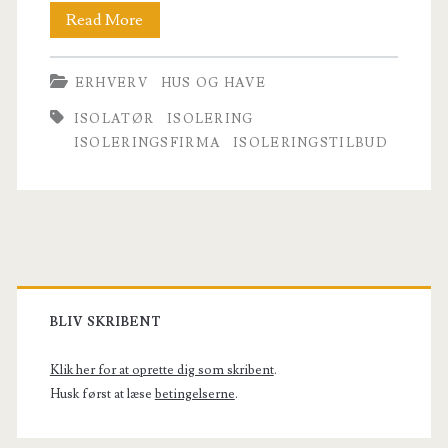
Spar
Read More
mange
ERHVERV
HUS OG HAVE
penge
ISOLATØR
ISOLERING
på
ISOLERINGSFIRMA
ISOLERINGSTILBUD
energi
isolering
af
Primary
boligen
Sidebar
BLIV SKRIBENT
Klik her for at oprette dig som skribent
.
Husk først at læse
betingelserne
.