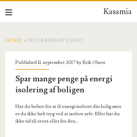
Kasamia
HOME
>
ISOLERINGSTILBUD
Tag:
Published 11. september 2017 by
Erik Olsen
<span>isoleringstilbud
Spar mange penge på energi
isolering af boligen
Har du behov for at få energi isoleret din bolig men
er du ikke helt tryg ved at isolere selv. Eller har du
ikke tid til overs eller for den…