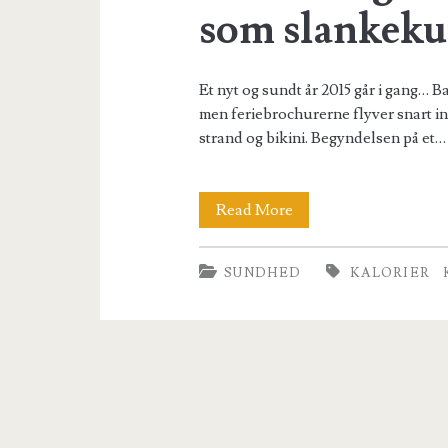
som slankeku
Et nyt og sundt år 2015 går i gang… B
men feriebrochurerne flyver snart i
strand og bikini. Begyndelsen på et…
En
Read More
matematisk
SUNDHED
KALORIER
tilgang
til
madindtag
–
om