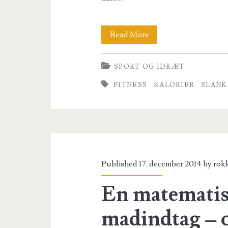
5
Read More
råd
SPORT OG IDRÆT
til
FITNESS
KALORIER
SLANK
vægttab,
der
holder
hele
livet!
Published 17. december 2014 by
rok
En matematisk
madindtag – 