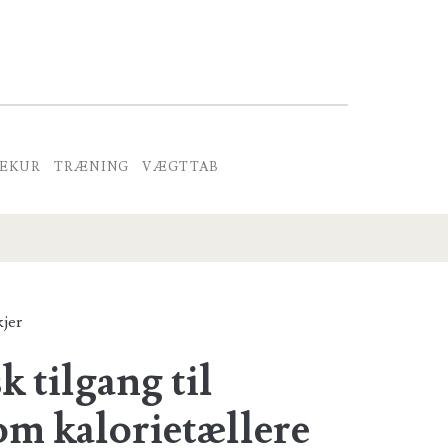
EKUR
TRÆNING
VÆGTTAB
kjer
 tilgang til
om kalorietællere