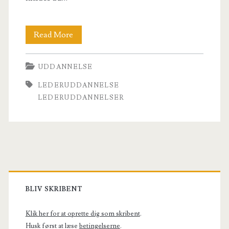
Strategisk
Read More
ledelse,
UDDANNELSE
HR,
LEDERUDDANNELSE
Organisationsudvikling
LEDERUDDANNELSER
Primary
Sidebar
BLIV SKRIBENT
Klik her for at oprette dig som skribent
.
Husk først at læse
betingelserne
.