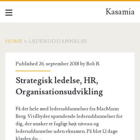
Kasamia
HOME
>
LEDERUDDANNELSE
Tag:
Published 26. september 2018 by
Bob R
<span>lederuddannelse
Strategisk ledelse, HR,
Organisationsudvikling
Få det hele med lederuddannelser fra MacMann
Berg. Vi tilbyder spændende lederuddannelser for
dig, der ønsker et fagligt højt niveau og
lederuddannelse uden eksamen. På blot 12 dage
klædes du…