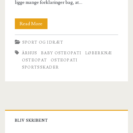
ligge mange forklaringer bag, at…
Osteopat
Read More
Århus
SPORT OG IDRÆT
–
ÅRHUS
BABY OSTEOPATI
LØBERKNÆ
professionel
OSTEOPAT
OSTEOPATI
symptomlæsning
SPORTSSKADER
og
behandling
Primary
Sidebar
BLIV SKRIBENT