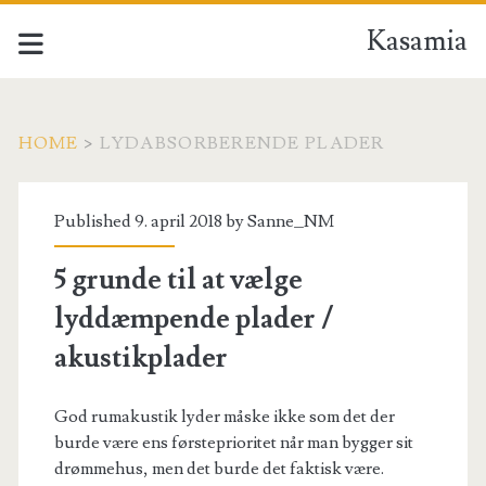
Kasamia
HOME
>
LYDABSORBERENDE PLADER
Tag:
Published 9. april 2018 by
Sanne_NM
<span>lydabsorberende
5 grunde til at vælge
plader</span>
lyddæmpende plader /
akustikplader
God rumakustik lyder måske ikke som det der
burde være ens førsteprioritet når man bygger sit
drømmehus, men det burde det faktisk være.