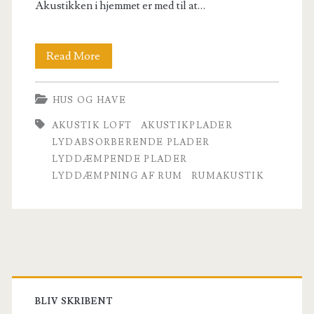
Akustikken i hjemmet er med til at…
5
Read More
grunde
HUS OG HAVE
til
AKUSTIK LOFT
AKUSTIKPLADER
at
LYDABSORBERENDE PLADER
vælge
LYDDÆMPENDE PLADER
LYDDÆMPNING AF RUM
RUMAKUSTIK
lyddæmpende
plader
/
akustikplader
Primary
Sidebar
BLIV SKRIBENT