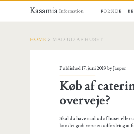
Kasamia
Information
FORSIDE
BE
HOME
>
MAD UD AF HUSET
Tag:
<span>mad
Published 17. juni 2019 by
Jasper
ud
Køb af cateri
af
overveje?
huset</span>
Skal du have mad ud af huset eller ca
kan det godt være en udfordring at f