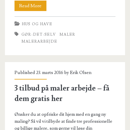
10
Read More
gode
HUS OG HAVE
råd
GØR-DET-SELV
MALER
når
MALERARBEJDE
du
selv
vil
Published 23. marts 2016 by
Erik Olsen
male
3 tilbud på maler arbejde – få
dem gratis her
Ønsker du at opfriske dit hjem med en gang ny
maling? Så vil vi tilbyde at finde tre professionelle
og billige malere, som gerne vil løse din