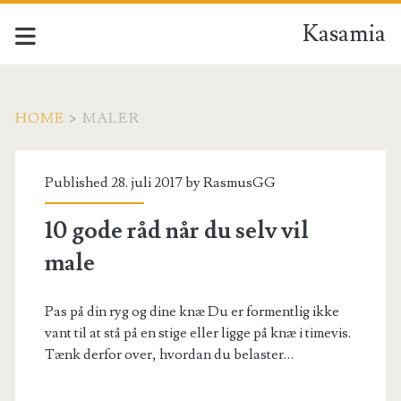
Kasamia
HOME
>
MALER
Tag:
Published 28. juli 2017 by
RasmusGG
<span>maler</span>
10 gode råd når du selv vil
male
Pas på din ryg og dine knæ Du er formentlig ikke
vant til at stå på en stige eller ligge på knæ i timevis.
Tænk derfor over, hvordan du belaster…