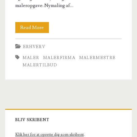
maleropgave. Nymaling af…
3
Read More
tilbud
ERHVERV
på
MALER
MALERFIRMA
MALERMESTRE
maler
MALERTILBUD
arbejde
–
få
Primary
dem
gratis
Sidebar
BLIV SKRIBENT
her
Klik her for at oprette dig som skribent
.