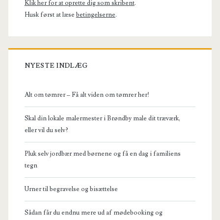
Klik her for at oprette dig som skribent
.
du
Husk først at læse
betingelserne
.
selv?
NYESTE INDLÆG
Alt om tømrer – Få alt viden om tømrer her!
Skal din lokale malermester i Brøndby male dit træværk,
eller vil du selv?
Pluk selv jordbær med børnene og få en dag i familiens
tegn
Urner til begravelse og bisættelse
Sådan får du endnu mere ud af mødebooking og