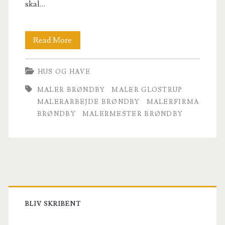
skal…
Skal
Read More
din
HUS OG HAVE
lokale
MALER BRØNDBY
MALER GLOSTRUP
malermester
MALERARBEJDE BRØNDBY
MALERFIRMA
i
BRØNDBY
MALERMESTER BRØNDBY
Brøndby
male
dit
Primary
træværk,
Sidebar
eller
BLIV SKRIBENT
vil