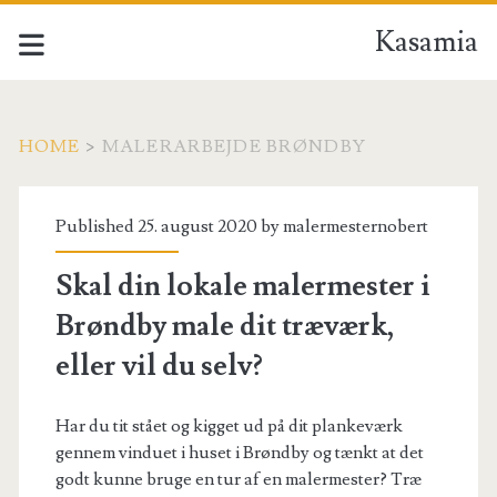
Kasamia
HOME
>
MALERARBEJDE BRØNDBY
Tag:
Published 25. august 2020 by
malermesternobert
<span>malerarbejde
Skal din lokale malermester i
brøndby</span>
Brøndby male dit træværk,
eller vil du selv?
Har du tit stået og kigget ud på dit plankeværk
gennem vinduet i huset i Brøndby og tænkt at det
godt kunne bruge en tur af en malermester? Træ