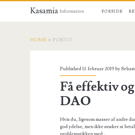
Kasamia
Information
FORSIDE
BE
HOME
>
PORTO
Tag:
<span>porto</spa
Published 13. februar 2019 by
Sebast
Få effektiv og
DAO
Hvis du, ligesom masser af andre da
god ydelse, men ikke ønsker at betale
problematikken med…