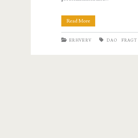
Få
Read More
effektiv
ERHVERV
DAO
FRAGT
og
billig
fragt
med
DAO