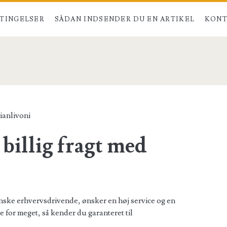
TINGELSER
SÅDAN INDSENDER DU EN ARTIKEL
KONT
n>
ianlivoni
 billig fragt med
nske erhvervsdrivende, ønsker en høj service og en
 for meget, så kender du garanteret til